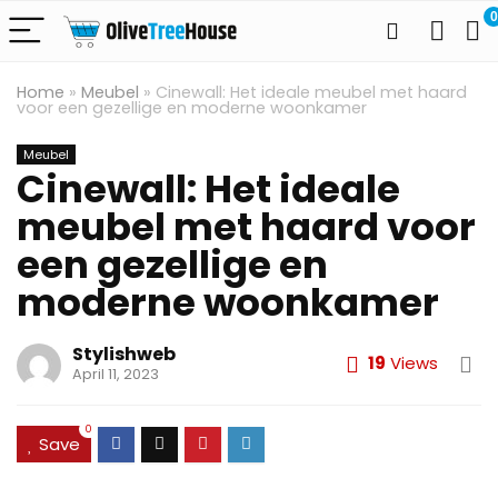
0
Home
»
Meubel
»
Cinewall: Het ideale meubel met haard
voor een gezellige en moderne woonkamer
Meubel
Cinewall: Het ideale
meubel met haard voor
een gezellige en
moderne woonkamer
Stylishweb
19
Views
April 11, 2023
0
Save