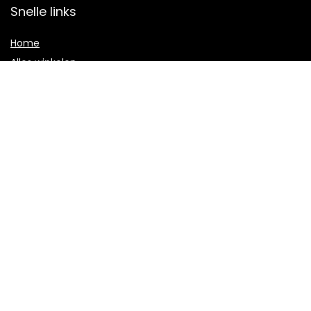
Snelle links
Home
Alles winkelen
Blogs
Onze webshops
Adverteren
Verklaringen
Privacybeleid
algemene voorwaarden
Gelieerde openbaarmaking
2021 © Olivetreehouse.nl Alle rechten voorbehouden