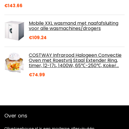
€
143.66
Mobile XXL wasmand met naafafsluiting
voor alle wasmachines/drogers
€
109.24
COSTWAY Infrarood Halogeen Convectie
Oven met Roestvrij Staal Extender Ring,
timer, 12-17L, 1400W, 65℃-250℃, Koker…
€
74.99
Over ons
Olivetreehouse.nl is een moderne alles-in-één