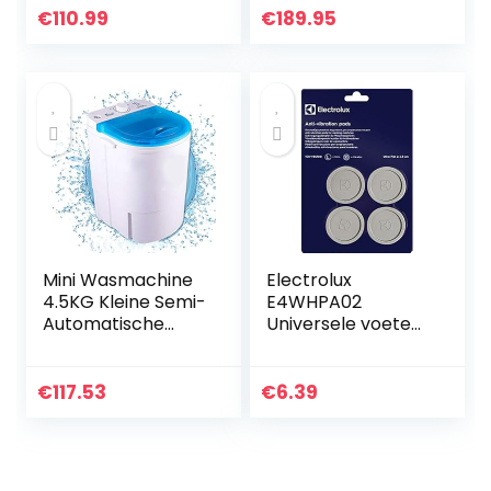
Platform
caravans, kleine
€
110.99
€
189.95
woonruimtes –
geen sanitair…
Mini Wasmachine
Electrolux
4.5KG Kleine Semi-
E4WHPA02
Automatische
Universele voeten
Compacte
voor wasmachine,
Wasmachine, met
grijs
Timer Control
€
117.53
€
6.39
Was/Uitdroging
Geïntegreerd, 450
X…