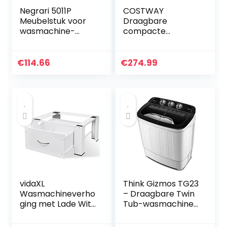
Negrari 5011P
COSTWAY
Meubelstuk voor
Draagbare
wasmachine-
compacte
bekleding met
volautomatische
schuifdeur voor
wasmachine,
buiten, kunsthars,
multifunctionele 2-
€
114.66
€
274.99
wit, 70 x 60 x 94
in-1
cm
wasmachine/spinn
er met
afvoerpomp en
lange slang
vidaXL
Think Gizmos TG23
Wasmachineverho
– Draagbare Twin
ging met Lade Wit
Tub-wasmachine
Wasmachine
– Ideaal voor
Verhoger Voetstuk
kamperen,