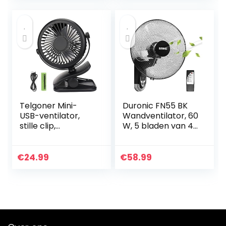
badkamers en
keukens Ventilator
28dB/1m 26dB/3m
– 93m³/h
Telgoner Mini-
Duronic FN55 BK
USB-ventilator,
Wandventilator, 60
stille clip,
W, 5 bladen van 40
tafelventilator
cm, oscillerende
met oplaadbare
kop met timer, 3
batterij, 3
snelheden,
€
24.99
€
58.99
snelheden, 360
afstandsbediening,
draaibare
krachtige en stille
instelbare
motor, uittrekbare
snelheden voor
wandhouder,
slaapkamer,
direct
kantoor,
demonteerbaar