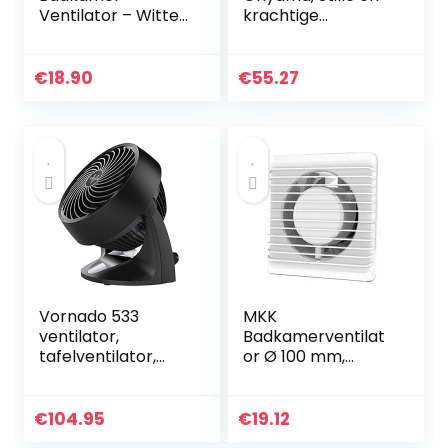
Ventilator – Witte
krachtige
Stille
ventilator voor
Afzuigventilator –
bureau/tafel, 38W,
Badkamerventilat
met
€
18.90
€
55.27
or –
Afstandsbediening,
Muurventilator
Timer,
voor Keuken,
Multidirectionele
Garage, Toilet
oscillatie, Voor
30m² oppervlakte
– Woozoo PCF-
SC15T – Mat
wit/Houtlook
Vornado 533
MKK
ventilator,
Badkamerventilat
tafelventilator,
or Ø 100 mm,
windmachine,
standaard, stille
compacte
werking, laag
ventilator, 48 W
energieverbruik,
€
104.95
€
19.12
geschikt voor