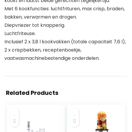
kookt en laatst beide gerechten tegelijkertijd.
Met 6 kookfuncties: luchtfrituren, max crisp, braden,
bakken, verwarmen en drogen.
Diepvriezer tot knapperig.
Luchtfriteuse.
Inclusief 2 x 3,8 l kookvakken (totale capaciteit 7,6 l),
2 x crispbekken, receptenboekje,
vaatwasmachinebestendige onderdelen.
Related Products