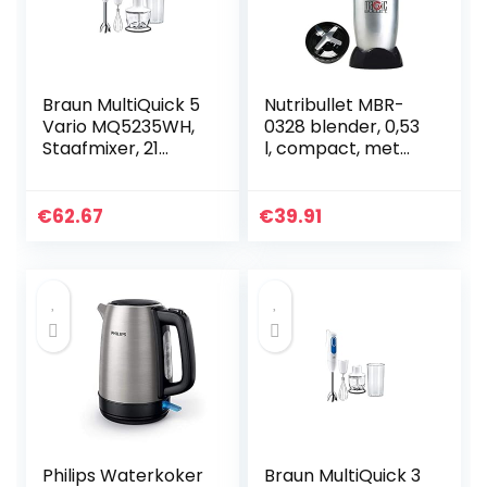
Braun MultiQuick 5
Nutribullet MBR-
Vario MQ5235WH,
0328 blender, 0,53
Staafmixer, 21
l, compact, met
Snelheden en
hoge snelheid,
Turbo Functie,
voor fruit- en
Anti-Spat,
groentesmoothies,
€
62.67
€
39.91
PowerBell Plus,
BPA-vrij, 200 W…
EasyClick, Inclusief
Garde, Hakmolen
500 ml en
maatbeker 600
ml, 1000W, Wit
Philips Waterkoker
Braun MultiQuick 3