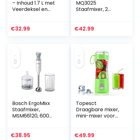
– Inhoud 1.7 L met
MQ3025
Veerdeksel en
Staafmixer, 2
Indicatielampje,
Snelheden,
RVS, Draaivoet
Spatcontrole,
(HD9350/90)
Vaatwasmachineb
€
32.99
€
42.99
estendige
onderdelen, 350
ml hakmolen,
garde en 600ml
BPA-vrije plastic
beker – Wit
Bosch ErgoMixx
Topesct
Staafmixer,
Draagbare mixer,
MSM66120, 600
mini-mixer voor
Watt, inclusief
smoothies en
hakmolen en
shakes, 33 oz USB-
mixer-maatbeker,
sapcentrifuge
€
38.95
€
49.99