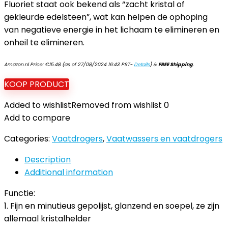
Fluoriet staat ook bekend als “zacht kristal of
gekleurde edelsteen”, wat kan helpen de ophoping
van negatieve energie in het lichaam te elimineren en
onheil te elimineren.
Amazon.nl Price:
€
15.48
(as of 27/08/2024 16:43 PST-
Details
)
&
FREE Shipping
.
KOOP PRODUCT
Added to wishlist
Removed from wishlist
0
Add to compare
Categories:
Vaatdrogers
,
Vaatwassers en vaatdrogers
Description
Additional information
Functie:
1. Fijn en minutieus gepolijst, glanzend en soepel, ze zijn
allemaal kristalhelder