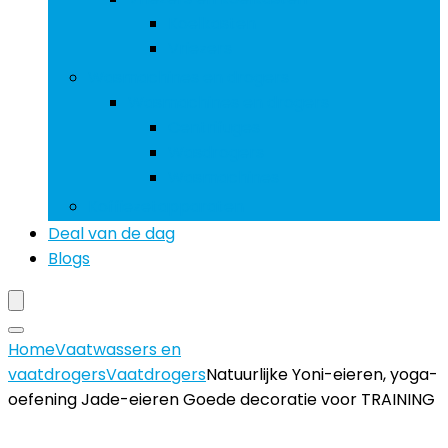
Koelkasten
Vriezers
Wasmachines en drogers
Wasmachines en drogers
Centrifuges
Wasdrogers
Wasmachines
Koffiezetapparaten
Deal van de dag
Blogs
Home
Vaatwassers en
vaatdrogers
Vaatdrogers
Natuurlijke Yoni-eieren, yoga-
oefening Jade-eieren Goede decoratie voor TRAINING