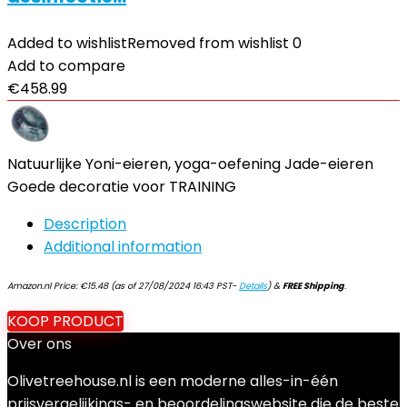
Added to wishlist
Removed from wishlist
0
Add to compare
€
458.99
Natuurlijke Yoni-eieren, yoga-oefening Jade-eieren
Goede decoratie voor TRAINING
Description
Additional information
Amazon.nl Price:
€
15.48
(as of 27/08/2024 16:43 PST-
Details
)
&
FREE Shipping
.
KOOP PRODUCT
Over ons
Olivetreehouse.nl is een moderne alles-in-één
prijsvergelijkings- en beoordelingswebsite die de beste