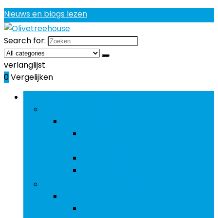
Nieuws en blogs lezen
Search for:
verlanglijst
0
Vergelijken
Bladeren door rubrieken
Kleine keukenapparaten
Kleine keukenapparaten
Blenders, mixers en
keukenmachines
Broodroosters
Frituurpannen
Magnetrons en aanrechtovens
Magnetrons en aanrechtovens
Convectie-ovens