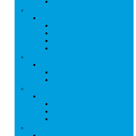
Mini-ovens
Ovens en fornuizen
Ovens en fornuizen
Afzuigkappen
Fornuizen
Kookplaten
Warmhoudlades
Vaatwassers en vaatdrogers
Vaatwassers en vaatdrogers
Vaatdrogers
Vaatwasmachines
Verwarming en verkoeling
Verwarming en verkoeling
Airconditioners
Ventilatoren
Verwarming
Vriezers en koelkasten
Vriezers en koelkasten