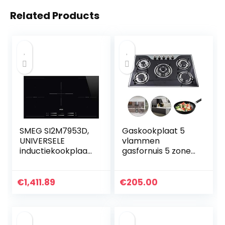
Related Products
SMEG SI2M7953D,
Gaskookplaat 5
UNIVERSELE
vlammen
inductiekookplaat,
gasfornuis 5 zones
Black glass
glazen gasfornuis,
inbouw, LPG/NG-
gas,
€
1,411.89
€
205.00
batterijontsteking
(30.3″)