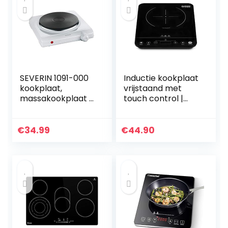
SEVERIN 1091-000
Inductie kookplaat
kookplaat,
vrijstaand met
massakookplaat (1
touch control |
x Ø 18,5 cm),
Elektrische
traploze
kookplaat,
temperatuurinstell
draagbare
€
34.99
€
44.90
ing, DK 1091, wit
enkele-
inductiekookplaat
2000 w