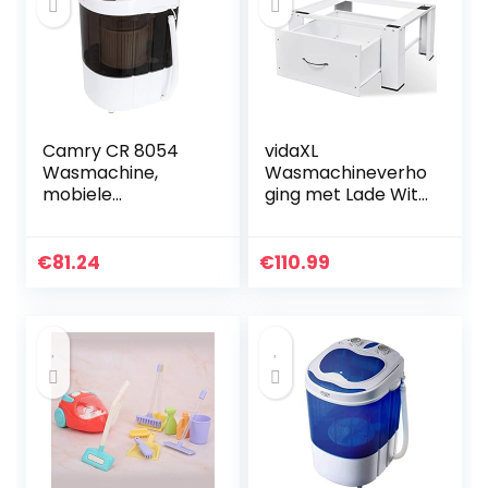
Camry CR 8054
vidaXL
Wasmachine,
Wasmachineverho
mobiele
ging met Lade Wit
wasmachine, voor
Wasmachine
camping, klein
Verhoger Voetstuk
huishouden,
Platform
€
81.24
€
110.99
wassen en
centrifugeren