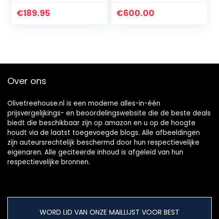
kamperen,
witte wasmachine
caravans, kleine
– wasmachines
€
189.95
€
600.00
woonruimtes –
(autonome, voor…
geen sanitair…
Over ons
Olivetreehouse.nl is een moderne alles-in-één
prijsvergelijkings- en beoordelingswebsite die de beste deals
biedt die beschikbaar zijn op amazon en u op de hoogte
houdt via de laatst toegevoegde blogs. Alle afbeeldingen
zijn auteursrechtelijk beschermd door hun respectievelijke
eigenaren. Alle geciteerde inhoud is afgeleid van hun
respectievelijke bronnen.
WORD LID VAN ONZE MAILLIJST VOOR BEST