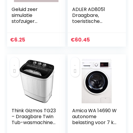
Geluid zeer
ADLER AD8051
simulatie
Draagbare,
stofzuiger
toeristische
speelgoed,
wasmachine met
interessant
een capaciteit van
kinderen
3 kg, wit/blauw
€
6.25
€
60.45
stofzuiger
[Energieklasse
speelgoed voor
A++]
kinderen om te
spelen(vacuum…
Think Gizmos TG23
Amica WA 14690 W
– Draagbare Twin
autonome
Tub-wasmachine
belasting voor 7 kg
– Ideaal voor
1400 tr/min A + + +