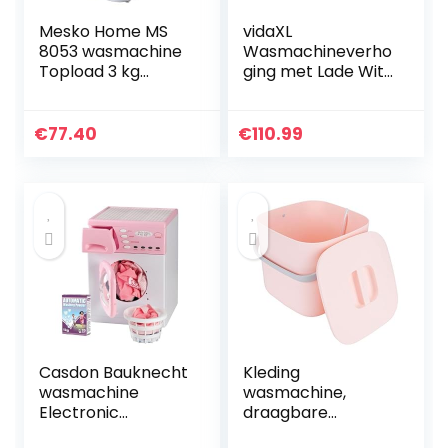
Mesko Home MS
vidaXL
8053 wasmachine
Wasmachineverho
Topload 3 kg
ging met Lade Wit
Blauw, Wit
Wasmachine
Verhoger Voetstuk
Platform
€
77.40
€
110.99
Casdon Bauknecht
Kleding
wasmachine
wasmachine,
Electronic
draagbare
Hotpoint Electric
wasmachine, mini