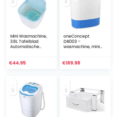
Mini Wasmachine,
oneConcept
3.8L Tafelblad
DB003 –
Automatische
wasmachine, mini-
Wasmachine USB
wasmachine,
Aangedreven
camping-
Draagbare
wasmachine,
€
44.95
€
169.98
Ondergoed
centrifuge, voor
Wasmachine voor
alleenstaanden…
Kamperen…