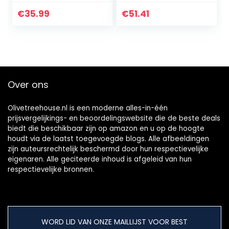
Washe speelgoed
8L huishouden voor
thuis
€
35.99
€
51.41
slaapzaal(Pink)
Over ons
Olivetreehouse.nl is een moderne alles-in-één
prijsvergelijkings- en beoordelingswebsite die de beste deals
biedt die beschikbaar zijn op amazon en u op de hoogte
houdt via de laatst toegevoegde blogs. Alle afbeeldingen
zijn auteursrechtelijk beschermd door hun respectievelijke
eigenaren. Alle geciteerde inhoud is afgeleid van hun
respectievelijke bronnen.
WORD LID VAN ONZE MAILLIJST VOOR BEST