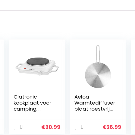
Clatronic
Aeloa
kookplaat voor
Warmtediffuser
camping,
plaat roestvrij
keuken of
staal gas
kantoor |
elektrische
kookplaat 1er: Ø
kookplaat
€
20.99
€
26.99
ca. 180 mm |
warmtediffuser