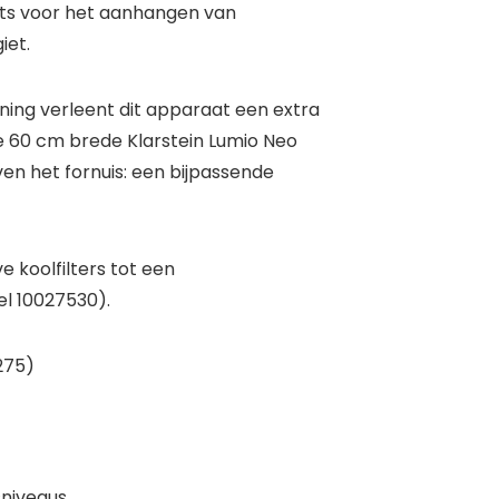
aats voor het aanhangen van
iet.
jning verleent dit apparaat een extra
De 60 cm brede
Klarstein
Lumio Neo
n het fornuis: een bijpassende
 koolfilters tot een
l 10027530).
0275)
sniveaus