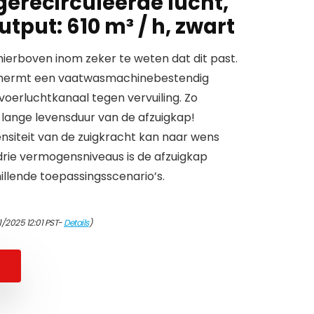
gerecirculeerde lucht,
tput: 610 m³ / h, zwart
erboven inom zeker te weten dat dit past.
schermt een vaatwasmachinebestendig
fvoerluchtkanaal tegen vervuiling. Zo
 lange levensduur van de afzuigkap!
nsiteit van de zuigkracht kan naar wens
rie vermogensniveaus is de afzuigkap
illende toepassingsscenario’s.
1/2025 12:01 PST-
Details
)