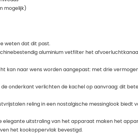
m mogelijk)
 weten dat dit past.
inebestendig aluminium vetfilter het afvoerluchtkanaal 
acht kan naar wens worden aangepast: met drie vermogens
de onderkant verlichten de kachel op aanvraag: dit bete
vrijstalen reling in een nostalgische messinglook biedt 
 elegante uitstraling van het apparaat maken het appar
oven het kookoppervlak bevestigd.