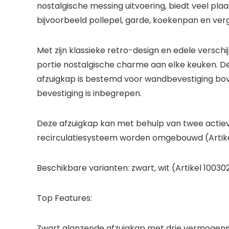
nostalgische messing uitvoering, biedt veel pl
bijvoorbeeld pollepel, garde, koekenpan en verg
Met zijn klassieke retro-design en edele verschi
portie nostalgische charme aan elke keuken. 
afzuigkap
is bestemd voor wandbevestiging bove
bevestiging is inbegrepen.
Deze
afzuigkap
kan met behulp van twee actieve
recirculatiesysteem worden omgebouwd (Artike
Beschikbare varianten:
zwart
, wit (Artikel 1003
Top Features:
Zwart glanzende afzuigkap met drie vermogen