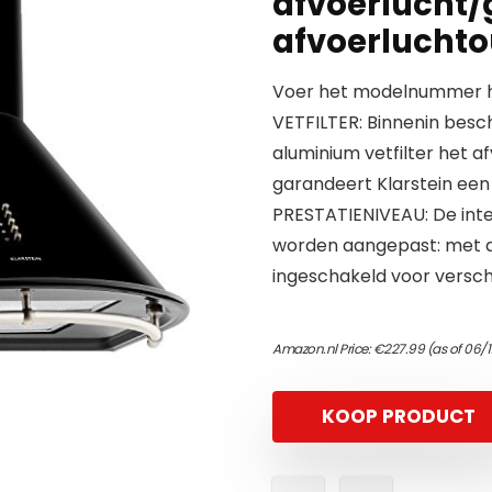
afvoerlucht/
afvoerluchtou
Voer het modelnummer hi
VETFILTER: Binnenin be
aluminium vetfilter het a
garandeert Klarstein een
PRESTATIENIVEAU: De inte
worden aangepast: met d
ingeschakeld voor versch
Amazon.nl Price:
€
227.99
(as of 06/1
KOOP PRODUCT