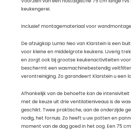
Voorzien van een nostalgische 75 cm lange rvs 
keukengerei.
Inclusief montagemateriaal voor wandmontage 
De
afzuigkap
Lumio Neo van
Klarstein
is een bui
voor kleine en middelgrote keukens. IJverig tre
en zorgt ook bij grootse keukenactiviteiten vo
beschermt een wasmachinebestendig veltfilter 
verontreiniging. Zo garandeert
Klarstein
u een l
Afhankelijk van de behoefte kan de intensivitei
met de keuze uit drie ventilatieniveaus is de
was
geschikt. Twee praktische, aan de onderzijde ge
nodig, het fornuis. Zo heeft u uw potten en pan
moment van de dag goed in het oog. Een 75 cm la