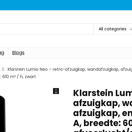
All categories
ag
Blogs
Klarstein Lumio Neo – retro-afzuigkap, wandafzuigkap, afzuig
 610 m³ / h, zwart
Klarstein Lum
afzuigkap, w
afzuigkap, en
A, breedte: 6