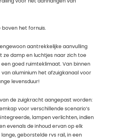
railing voor het aanhangen van
boven het fornuis.
tengewoon aantrekkelijke aanvulling
kt ze damp en luchtjes naar zich toe
or een goed ruimteklimaat. Van binnen
van aluminium het afzuigkanaal voor
ange levensduur!
t van de zuigkracht aangepast worden:
emkap
voor verschillende scenario’s
ïntegreerde, lampen verlichten, indien
nen evenals de inhoud ervan op elk
nge, geborstelde rvs rail, in een