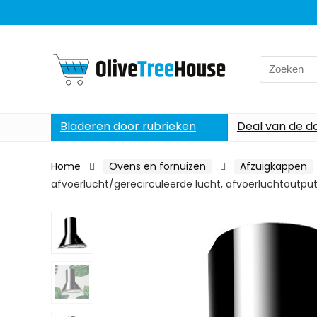
Search
for:
Bladeren door rubrieken
Deal van de d
Home
Ovens en fornuizen
Afzuigkappen
afvoerlucht/gerecirculeerde lucht, afvoerluchtoutput: