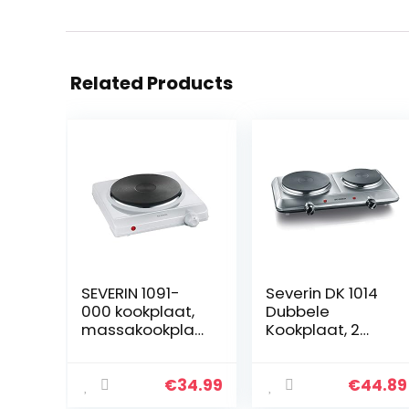
Related Products
SEVERIN 1091-
Severin DK 1014
000 kookplaat,
Dubbele
massakookplaa
Kookplaat, 2
t (1 x Ø 18,5 cm),
Massakookplate
traploze
n, 1X Ø 15 Cm, 1X
temperatuurinst
Ø 18 Cm,
€
34.99
€
44.89
elling, DK 1091,
Traploze