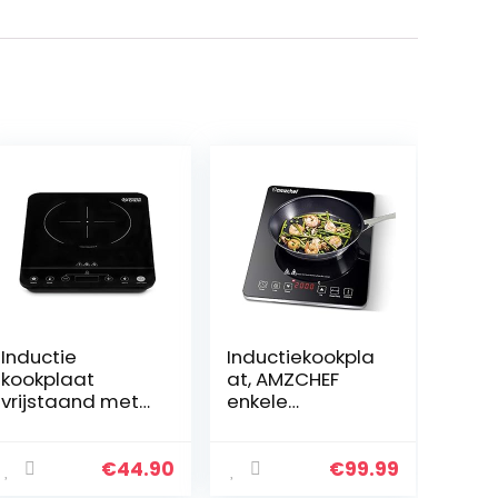
Inductie
Inductiekookpla
kookplaat
at, AMZCHEF
vrijstaand met
enkele
touch control |
inductiekookpla
Elektrische
at met zwart
kookplaat,
gepolijst
€
44.90
€
99.99
draagbare
kristalglas