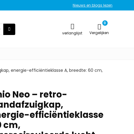
Nieuws en blogs lezen
0
Vergelijken
verlanglijst
kap, energie-efficiëntieklasse A, breedte: 60 cm,
io Neo – retro-
andafzuigkap,
ergie-efficiëntieklasse
0 cm,