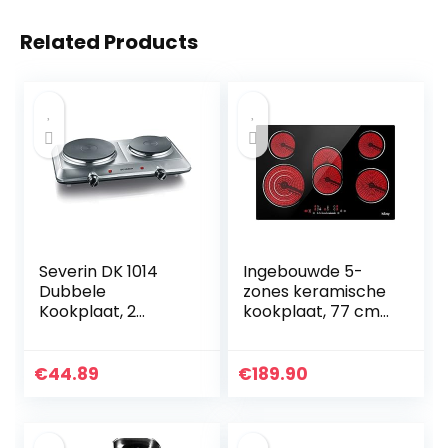
Related Products
Severin DK 1014
Ingebouwde 5-
Dubbele
zones keramische
Kookplaat, 2
kookplaat, 77 cm
Massakookplaten,
elektrische
1X Ø 15 Cm, 1X Ø 18
keramische
Cm, Traploze
kookplaat met
€
44.89
€
189.90
Temperatuurinstel
sensoraanraakbed
ling, Roestvrij Staal,
iening, timer en 9…
Zwart, L 46 X B 29 X