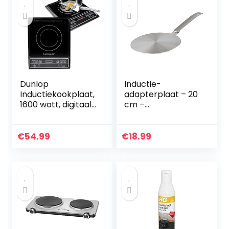
7,7 cm
Dunlop
Inductie-
Inductiekookplaat,
adapterplaat – 20
1600 watt, digitaal
cm –
display en
INTERKITCHEN©
sensorknoppen,
oververhittingsbev
€
54.99
€
18.99
eiliging, timer, 6…