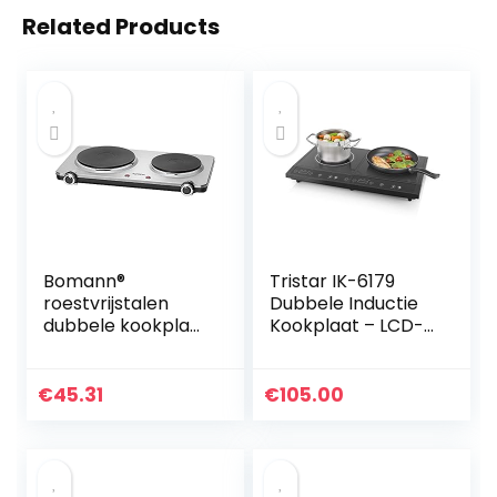
Related Products
Bomann®
Tristar IK-6179
roestvrijstalen
Dubbele Inductie
dubbele kookplaat
Kookplaat – LCD-
| kookplaat met 2
display – 3400
kookplaten |
Watt – Zwart
2500W |
€
45.31
€
105.00
elektrische
kookplaat met
Cool Touch
handgrepen |