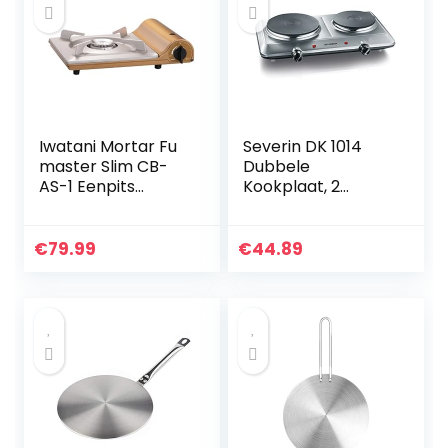
kookplaten met
oververhittingsbev
eiliging | DKP 5033
CB
Iwatani Mortar Fu
Severin DK 1014
master Slim CB-
Dubbele
AS-1 Eenpits
Kookplaat, 2
fornuis, 74 mm
Massakookplaten,
hoogte
1X Ø 15 Cm, 1X Ø 18
Cm, Traploze
€
79.99
€
44.89
Temperatuurinstel
ling, Roestvrij Staal,
Zwart, L 46 X B 29 X
7,7 cm