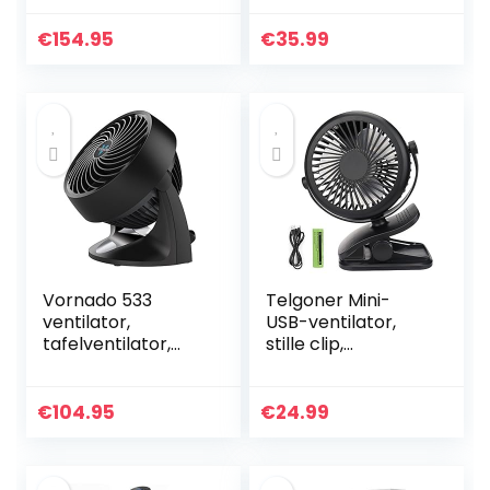
motor zwart/Stil,
tafelventilator,
LED-licht, timer
clipventilator,
€
154.95
€
35.99
auto-oscillerend,
360 graden
rotatie,
oplaadbare
traploze snelheid,
draagbare
ventilator voor
kantoor,
kinderwagen, 17
Vornado 533
Telgoner Mini-
ventilator,
USB-ventilator,
tafelventilator,
stille clip,
windmachine,
tafelventilator
compacte
met oplaadbare
ventilator, 48 W
batterij, 3
€
104.95
€
24.99
snelheden, 360
draaibare
instelbare