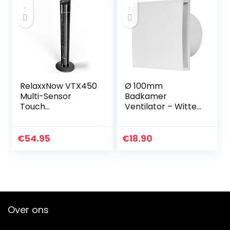
snelheden voor
slaapkamer,
kantoor,
kinderwagen en
camping
RelaxxNow VTX450
Ø 100mm
Multi-Sensor
Badkamer
Touch
Ventilator – Witte
Torenventilator
Stille
met
Afzuigventilator –
temperatuurweer
Badkamerventilat
€
54.95
€
18.90
gave, 110 cm, stille
or –
zuilventilator met…
Muurventilator
voor Keuken,
Garage, Toilet
Over ons