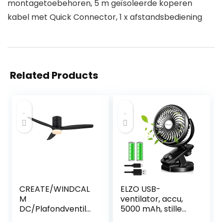
montagetoebehoren, 5 m geïsoleerde koperen
kabel met Quick Connector, 1 x afstandsbediening
Related Products
CREATE/WINDCAL
ELZO USB-
M
ventilator, accu,
DC/Plafondventila
5000 mAh, stille
tor met licht DC-
mini-