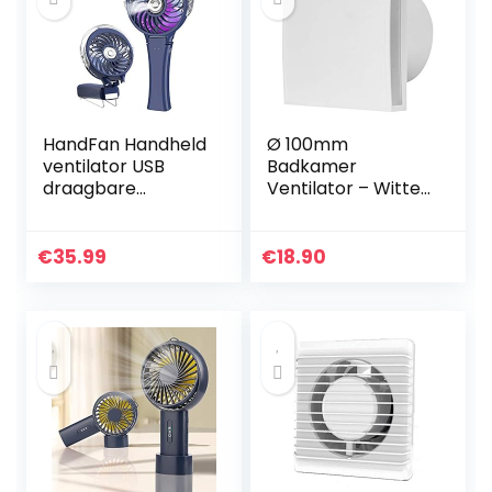
HandFan Handheld
Ø 100mm
ventilator USB
Badkamer
draagbare
Ventilator – Witte
opvouwbare
Stille
elektrische
Afzuigventilator –
ventilator
Badkamerventilat
€
35.99
€
18.90
Opvouwbaar 3
or –
snelheidsaanpassi
Muurventilator
ng Wind &
voor Keuken,
persoonlijke
Garage, Toilet
ventilator op
batterijen voor
thuis/buiten/reize
n/kamperen