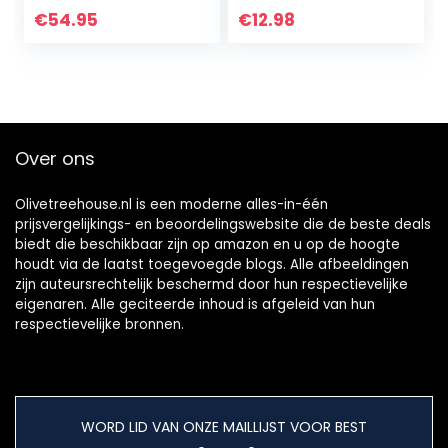
temperatuurweer
stil, USB, reismodel,
€
54.95
€
12.98
gave, 110 cm, stille
oplaadbaar,
zuilventilator met…
lichtroze
Over ons
Olivetreehouse.nl is een moderne alles-in-één
prijsvergelijkings- en beoordelingswebsite die de beste deals
biedt die beschikbaar zijn op amazon en u op de hoogte
houdt via de laatst toegevoegde blogs. Alle afbeeldingen
zijn auteursrechtelijk beschermd door hun respectievelijke
eigenaren. Alle geciteerde inhoud is afgeleid van hun
respectievelijke bronnen.
WORD LID VAN ONZE MAILLIJST VOOR BEST