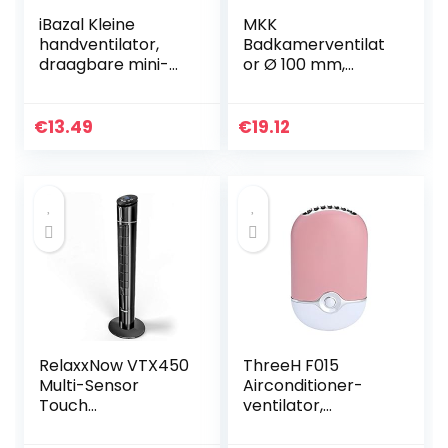
iBazal Kleine
MKK
handventilator,
Badkamerventilat
draagbare mini-
or Ø 100 mm,
ventilator,
standaard, stille
elektrische USB-
werking, laag
ventilator,
energieverbruik,
€
13.49
€
19.12
persoonlijke
geschikt voor
reisbureau-
badkamers en
ventilator…
keukens Ventilator
28dB/1m 26dB/3m
– 93m³/h
RelaxxNow VTX450
ThreeH F015
Multi-Sensor
Airconditioner-
Touch
ventilator,
Torenventilator
luchtreiniger,
met
luchtbevochtiger,