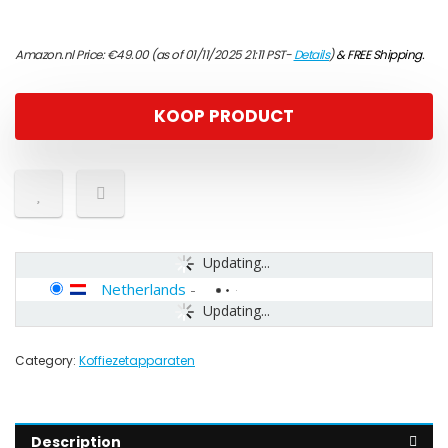
Amazon.nl Price:
€
49.00
(as of 01/11/2025 21:11 PST-
Details
)
&
FREE Shipping
.
KOOP PRODUCT
Updating...
Netherlands
-
Updating...
Category:
Koffiezetapparaten
Description