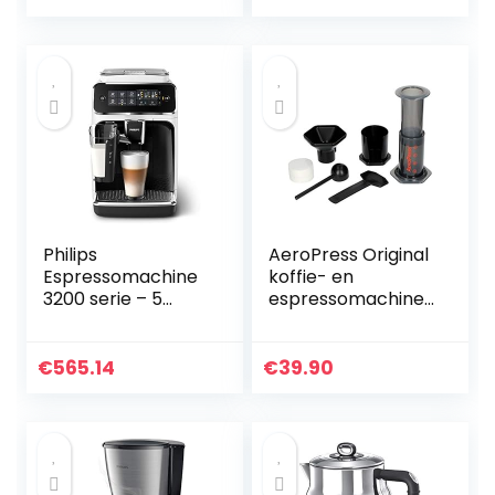
Espresso en
volautomatische
Cappuccino
espressomachine
Apparaat,
ECAM22.110.B,
Zwart
Philips
AeroPress Original
Espressomachine
koffie- en
3200 serie – 5
espressomachine,
koffievarianten –
draagbare
Touchdisplay –
barista-
Automatische
koffiemachine met
€
565.14
€
39.90
melkopschuimer –
kamer, zuiger en
Perfecte
filters, snelle
temperatuur en
koffie- en
aroma –
espressomachine
Keramische