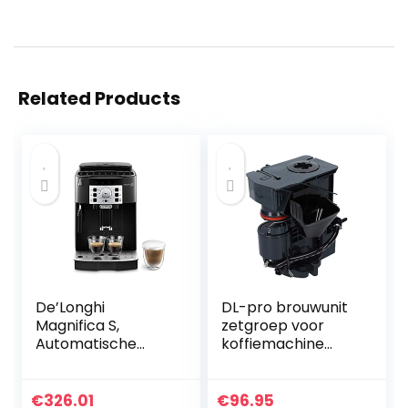
Related Products
De’Longhi
DL-pro brouwunit
Magnifica S,
zetgroep voor
Automatische
koffiemachine
Koffiezetapparaat
Siemens EQ9 S300
van Bonen tot
I S500 I S700 I S900
Kopje Koffie,
I 11010422 11043543
€
326.01
€
96.95