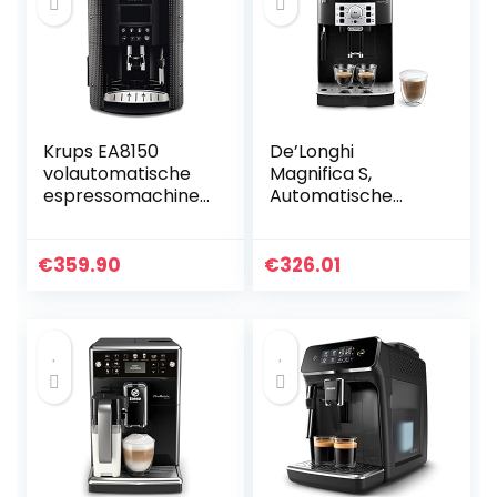
zwart
Krups EA8150
De’Longhi
volautomatische
Magnifica S,
espressomachine
Automatische
met groot LCD-
Koffiezetapparaat
scherm –
van Bonen tot
Temperatuur en
Kopje Koffie,
€
359.90
€
326.01
maalgraad
Espresso en
instelbaar
Cappuccino
Apparaat,
ECAM22.110.B,
Zwart