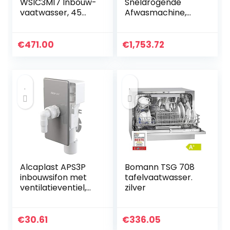
WSIC3M17 Inbouw-
Sneldrogende
vaatwasser, 45
Afwasmachine,
cm, energie-
Energiebesparing,
efficiëntieklasse A
4 Programma’S,
+/47 decibel, 10
Huiskeuken
€
471.00
€
1,753.72
couverts
Ingebouwde
Vaatwasser,
Compacte…
Alcaplast APS3P
Bomann TSG 708
inbouwsifon met
tafelvaatwasser.
ventilatieventiel,
zilver
chroom
€
30.61
€
336.05