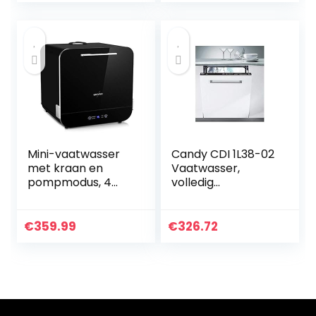
Mini-vaatwasser
Candy CDI 1L38-02
met kraan en
Vaatwasser,
pompmodus, 4
volledig
programma’s +
geïntegreerd, 13
drogen +
couverts, A+
automatische
(volledig
€
359.99
€
326.72
ventilatiefunctie,
geïntegreerd, LED,
70 ° C heet water
mand, 13 couverts,
met…
53 dB, A)