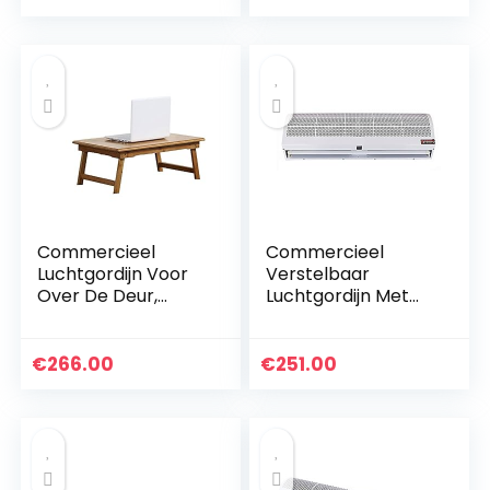
Onzichtbaar
Luchtgordijn Voor
Luchtgordijn Laag…
Supermarkt
Restaurant Mall
Luchtgordijn
Commercieel
Dempen Dual
Speed
Afstandsbediening
Commercieel
Commercieel
Luchtgordijn Voor
Verstelbaar
Over De Deur,
Luchtgordijn Met
Geluidsarm
Twee Snelheden En
Natuurlijke Wind
Afstandsbediening
Onzichtbaar
Geschikt Voor
€
266.00
€
251.00
Luchtgordijn Voor
Luchtgordijnen Met
Supermarkt…
Metalen…