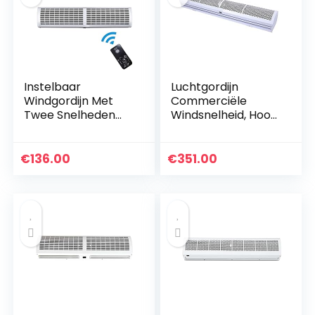
Instelbaar
Luchtgordijn
Windgordijn Met
Commerciële
Twee Snelheden
Windsnelheid, Hoog
Onzichtbare
Windvolume
Windmuur
Warmte-isolatie
Bluetooth-
Stofdicht
€
136.00
€
351.00
afstandsbediening
Luchtgordijn
Windgordijn Sterk,
Ontwerp Met Één…
Geschikt…