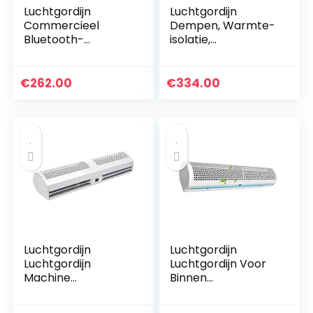
Luchtgordijn
Luchtgordijn
Commercieel
Dempen, Warmte-
Bluetooth-
isolatie,
luchtgordijn
Insectenbestendig
Geluidsarm En Stil
Luchtgordijn,
Elektrisch
Roestvrije Metalen
€
262.00
€
334.00
Luchtgordijn Hoog
Behuizing Twee
En Laag Instelbaar…
Snelheden…
Luchtgordijn
Luchtgordijn
Luchtgordijn
Luchtgordijn Voor
Machine
Binnen
Commerciële Mute,
Commercieel
Deur Luchtgordijn
Geluidsarm