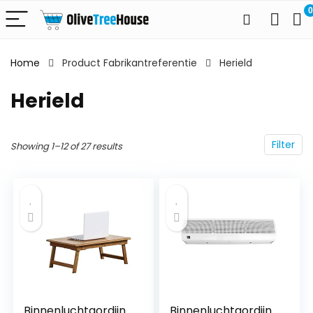
0
Home
Product Fabrikantreferentie
Herield
Herield
Filter
Showing 1–12 of 27 results
Binnenluchtgordijn
Binnenluchtgordijn