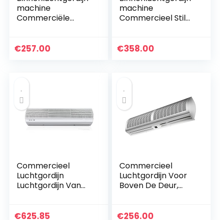
machine
machine
Commerciële
Commercieel Stil
Geluidsarme
Gordijn
Natuurlijke Wind
Ventilatordeurgordi
Elektrisch
jnmachine
€
257.00
€
358.00
Luchtgordijn Met
Luchtgordijn
Afstandsbediening
Luchtgordijnmachin
Warmte…
e…
Commercieel
Commercieel
Luchtgordijn
Luchtgordijn Voor
Luchtgordijn Van
Boven De Deur,
Aluminiumlegering
Geluidsarm
Geïntegreerde
Natuurlijke Wind
Luchtdeflector
Onzichtbaar
€
625.85
€
256.00