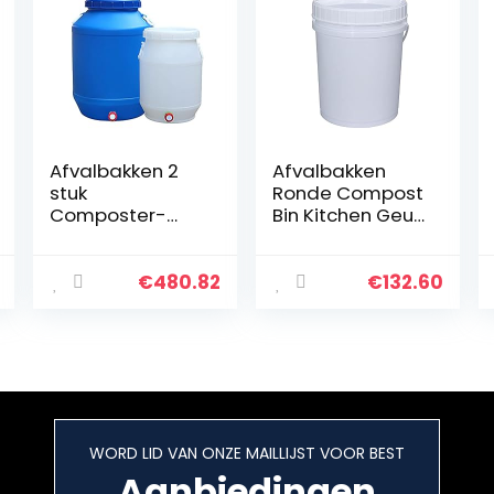
Afvalbakken 2
Afvalbakken
stuk
Ronde Compost
Composter-
Bin Kitchen Geur
Oversized 6.
gratis Compost
6/15. 8 Gallon
Bin met deksel –
Compostbak
Composterings
€
480.82
€
132.60
met deksel,
bak voor Kitchen
compostemmer
Contost Emmer,
voor keuken en
Wit(5. 2 Gallon)
tuin,
Recycling bin
compostemmer
bags
met filter, wit en
blauw Recycling
WORD LID VAN ONZE MAILLIJST VOOR BEST
bin bags
Aanbiedingen