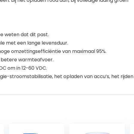
eft bij het opladen rood aan, bij volledige lading groen
 weten dat dit past.
le met een lange levensduur.
ge omzettingsefficiëntie van maximaal 95%.
 betere warmteafvoer.
VDC om in 12-60 VDC.
e-stroomstabilisatie, het opladen van accu’s, het rijden