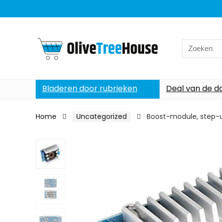
Search
for:
Bladeren door rubrieken
Deal van de d
Home
Uncategorized
Boost-module, step-