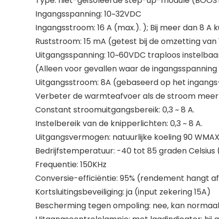
Type: niet-geïsoleerde step-up-module (BOOS
Ingangsspanning: 10~32VDC
Ingangsstroom: 16 A (max.). ); Bij meer dan 8 A
Ruststroom: 15 mA (getest bij de omzetting van
Uitgangsspanning: 10~60VDC traploos instelbaa
(Alleen voor gevallen waar de ingangsspanning 
Uitgangsstroom: 8A (gebaseerd op het ingangs- e
Verbeter de warmteafvoer als de stroom meer d
Constant stroomuitgangsbereik: 0,3 ~ 8 A.
Instelbereik van de knipperlichten: 0,3 ~ 8 A.
Uitgangsvermogen: natuurlijke koeling 90 WMA
Bedrijfstemperatuur: -40 tot 85 graden Celsius
Frequentie: 150KHz
Conversie-efficiëntie: 95% (rendement hangt af
Kortsluitingsbeveiliging: ja (input zekering 15A)
Bescherming tegen ompoling: nee, kan normaal 