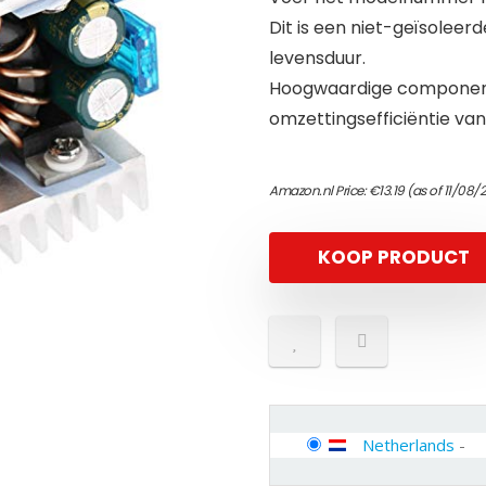
Dit is een niet-geïsole
levensduur.
Hoogwaardige component
omzettingsefficiëntie va
Amazon.nl Price:
€
13.19
(as of 11/08/
KOOP PRODUCT
Netherlands
-