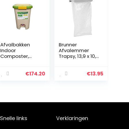
Afvalbakken
Brunner
Indoor
Afvalemmer
Composter,
Trapsy, 13,9 x 10,8
Kitchen
x 4,5 cm
compostbak
met handvat –
€
174.20
€
13.95
gemakkelijk
compost
binnenshuis,
lage geur,
beginnersvriend
elijk□
Herbruikbare
Snelle links
Verklaringen
composteerbak,
5, 5 gallon