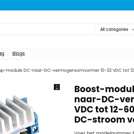
All categories
ag
Blogs
up-module DC-naar-DC-vermogensomvormer 10-32 VDC tot 12-
Boost-modul
naar-DC-ve
VDC tot 12-6
DC-stroom v
Voer het modelnummer hi