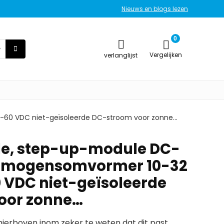
Nieuws en blogs lezen
0
Vergelijken
verlanglijst
60 VDC niet-geïsoleerde DC-stroom voor zonne…
e, step-up-module DC-
rmogensomvormer 10-32
0 VDC niet-geïsoleerde
oor zonne…
erboven inom zeker te weten dat dit past.