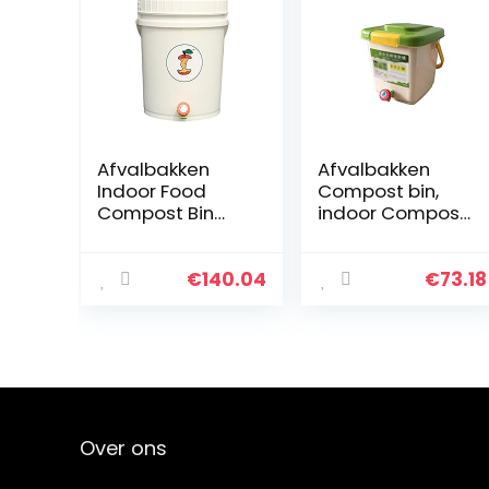
Afvalbakken
Afvalbakken
Indoor Food
Compost bin,
Compost Bin
indoor Compost
voor keuken,
Bucket Geurloze
voedselcompos
Compost
ter met deksel
Emmer voor
€
140.04
€
73.18
voor
Keuken Tuin
badkamer/cam
Voedsel Afval
ping, 5, 3 gallon
met
Stevige en
draaghandvat
duurzame
3 Gallon
compostemmer
Gemakkelijk
Recycling bin
schoon te
Over ons
bags
maken
Recycling bin