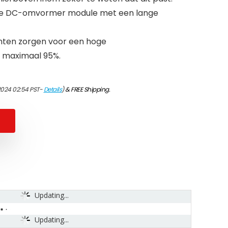
erde DC-omvormer module met een lange
en zorgen voor een hoge
n maximaal 95%.
2024 02:54 PST-
Details
)
&
FREE Shipping
.
Updating...
Updating...