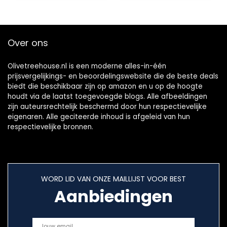
Multidirectionele
oscillatie, Voor
30m² oppervlakte
– Woozoo PCF-
Over ons
SC15T – Mat
wit/Houtlook
Olivetreehouse.nl is een moderne alles-in-één
prijsvergelijkings- en beoordelingswebsite die de beste deals
biedt die beschikbaar zijn op amazon en u op de hoogte
houdt via de laatst toegevoegde blogs. Alle afbeeldingen
zijn auteursrechtelijk beschermd door hun respectievelijke
eigenaren. Alle geciteerde inhoud is afgeleid van hun
respectievelijke bronnen.
WORD LID VAN ONZE MAILLIJST VOOR BEST
Aanbiedingen