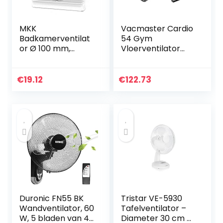
MKK
Vacmaster Cardio
Badkamerventilat
54 Gym
or Ø 100 mm,
Vloerventilator
standaard, stille
met
werking, laag
afstandsbediening
energieverbruik,
Fiets Ventilator Stil,
€
19.12
€
122.73
geschikt voor
3 snelheden
badkamers en
Tapijtdroger
keukens Ventilator
Ventilator, klein en
28dB/1m 26dB/3m
licht voor koeling,
– 93m³/h
drogen en
waterschadeherst
el
Duronic FN55 BK
Tristar VE-5930
Wandventilator, 60
Tafelventilator –
W, 5 bladen van 40
Diameter 30 cm –