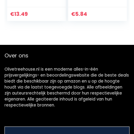
ventilator,
elektrische USB-
ventilator,
€
13.49
€
5.84
persoonlijke
reisbureau-
ventilator…
Over ons
Olivetreehouse.nl is een moderne alles-in-één
prijsvergelijkings- en beoordelingswebsite die de beste deals
biedt die beschikbaar zijn op amazon en u op de hoogte
houdt via de laatst toegevoegde blogs. Alle afbeeldingen
zijn auteursrechtelijk beschermd door hun respectievelijke
eigenaren. Alle geciteerde inhoud is afgeleid van hun
respectievelijke bronnen.