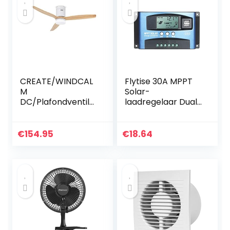
CREATE/WINDCAL
Flytise 30A MPPT
M
Solar-
DC/Plafondventila
laadregelaar Dual
tor met licht DC-
USB LCD-scherm
motor witte
Auto
natuurlijke houten
zonnecelpaneel
€
154.95
€
18.64
messen/Stil, timer
Oplaadregelaar