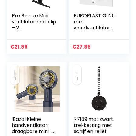
Pro Breeze Mini
EUROPLAST Ø 125
ventilator met clip
mm
– 2
wandventilator
snelheidsniveaus,
afvoerlucht
15 cm, sterke +
ventilator keuken
stabiele klem –
toilet badkamer –
€
21.99
€
27.95
ideaal als
met timer/naloop
tafelventilator op
– kunststof – wit
kantoor of thuis in
de slaapkamer –
Zwart
iBazal Kleine
77189 mat zwart,
handventilator,
trekketting met
draagbare mini-
schijf en reliëf