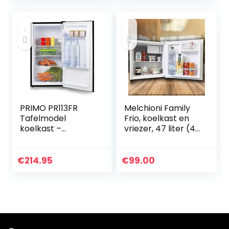
gemakkelijke
schepbekers en…
PRIMO PR113FR
Melchioni Family
Tafelmodel
Frio, koelkast en
koelkast –
vriezer, 47 liter (42
Vrijstaand – 61L –
+ 5), superstil 40
Verwisselbare
dB (A),
Deur – Zwart
energieklasse A+
€
214.95
€
99.00