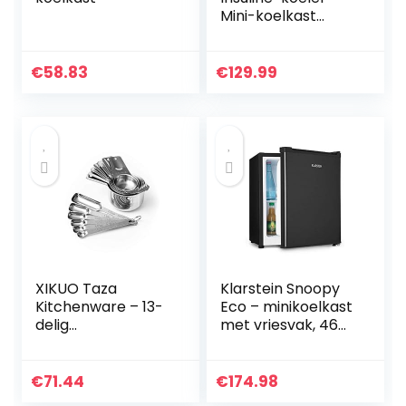
Mini-koelkast
Medicijnkoelkast
Medicijnkoeler 2-8
° C voor Reisauto
€
58.83
€
129.99
Medicijnkoelkast
XIKUO Taza
Klarstein Snoopy
Kitchenware – 13-
Eco – minikoelkast
delig
met vriesvak, 46
roestvrijstalen
liter inhoud, 4 liter
metaal Duurzaam
vriesvak, 41dB stil,
stapelbaar
energiebesparend,
€
71.44
€
174.98
Compacte
zwart