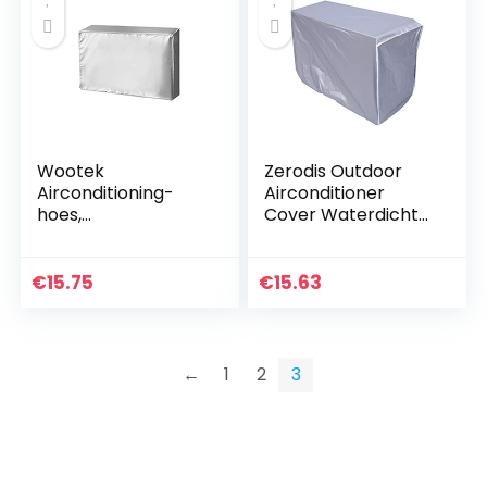
Wootek
Zerodis Outdoor
Airconditioning-
Airconditioner
hoes,
Cover Waterdichte
beschermhoes
Airconditioner
voor
Stofhoes voor Thuis
buitenairconditioni
€
15.75
€
15.63
ng,
stofbescherming,
sneeuwbeschermin
g, waterdicht…
←
1
2
3