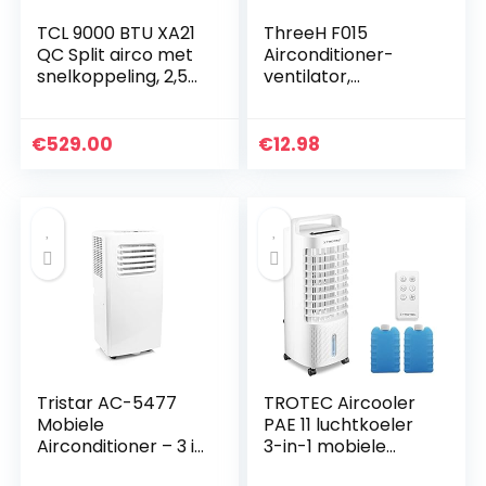
TCL 9000 BTU XA21
ThreeH F015
QC Split airco met
Airconditioner-
snelkoppeling, 2,5
ventilator,
kW
luchtreiniger,
luchtbevochtiger,
stil, USB, reismodel,
€
529.00
€
12.98
oplaadbaar, roze
Tristar AC-5477
TROTEC Aircooler
Mobiele
PAE 11 luchtkoeler
Airconditioner – 3 in
3-in-1 mobiele
1 Airco,
airconditioning