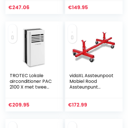
Luchtontvochtiger
luchtbevochtiger
en Ventilator –
ventilator 3 l
€
247.06
€
149.95
7000 BTU
waterreservoir
Koelvermogen –
verdampingskoelin
785 Watt –
g luchtfilter
Energieklasse A
TROTEC Lokale
vidaXL Assteunpoot
airconditioner PAC
Mobiel Rood
2100 X met twee
Assteunpunt
ventilatorsnelhede
Transportkar
n, drie bedrijfsmodi:
Voertuigverplaatse
koeling, ventilatie…
r
€
209.95
€
172.99