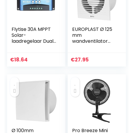
Flytise 30A MPPT
EUROPLAST Ø 125
Solar-
mm
laadregelaar Dual
wandventilator
USB LCD-scherm
afvoerlucht
Auto
ventilator keuken
zonnecelpaneel
toilet badkamer –
€
18.64
€
27.95
Oplaadregelaar
met timer/naloop
– kunststof – wit
Ø 100mm
Pro Breeze Mini