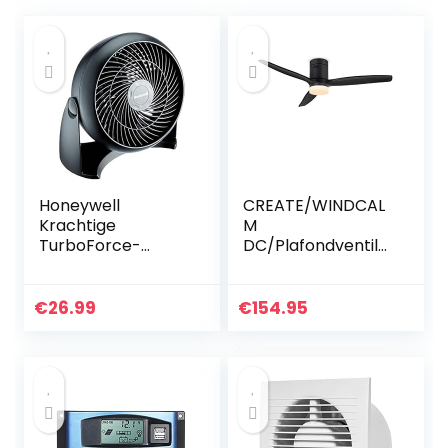
Honeywell
CREATE/WINDCAL
Krachtige
M
TurboForce-
DC/Plafondventila
ventilator (stille
tor met licht DC-
verkoeling, 90°
motor zwart/Stil,
variabele
LED-licht, timer
€
26.99
€
154.95
kanteling, 3
snelheidsinstelling
en, wandmontage,
tafelventilator)
HT900E