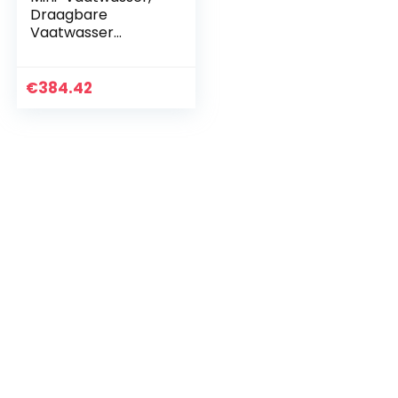
Draagbare
Vaatwasser
Afwassen Met Één
Klik Klein Formaat,
Tafelmodel
€
384.42
Vaatwasser Voor…