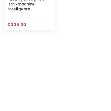
strijkmachine,
intelligente
multifunctionele
dubbellaagse
droogrek wasgoed
€
304.30
en sneldrogende
thermostaat…