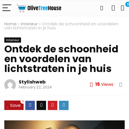
0
Home
»
Interieur
»
Ontdek de schoonheid en voordelen
van lichtstraten in je huis
Interieur
Ontdek de schoonheid
en voordelen van
lichtstraten in je huis
Stylishweb
15
Views
February 22, 2024
0
Save