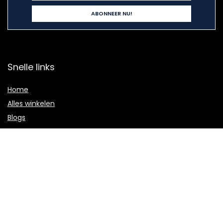
Snelle links
Home
Alles winkelen
Blogs
Onze webshops
Adverteren
Verklaringen
Privacybeleid
algemene voorwaarden
Gelieerde openbaarmaking