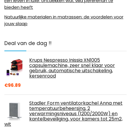
Een leven in luxe: ontdekken wat villa pererenan te
bieden heeft
Natuurlijke materialen in matrassen: de voordelen voor
jouw slaap
Deal van de dag !!
Krups Nespresso Inissia XN1005
capsulemachine, zeer snel klaar voor
gebruik, automatische uitschakeling,
kersenrood
€
96.89
Stadler Form ventilatorkachel Anna met
temperatuurbeheersing, 2
verwarmingsniveaus (1200/2000W) en
kantelbeveiliging, voor kamers tot 25m2,
wit