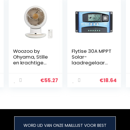
Woozoo by
Flytise 30A MPPT
Ohyama, Stille
Solar-
en krachtige
laadregelaar
ventilator voor
Dual USB LCD-
bureau/tafel,
scherm Auto
38W, met
zonnecelpaneel
€
55.27
€
18.64
Afstandsbedieni
Oplaadregelaar
ng, Timer,
Multidirectionele
oscillatie, Voor
30m²
oppervlakte –
Woozoo PCF-
WORD LID VAN ONZE MAILLIJST VOOR BEST
SC15T – Mat