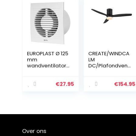
EUROPLAST Ø 125
CREATE/WINDCA
mm
LM
wandventilator
DC/Plafondventi
afvoerlucht
lator met licht
ventilator
DC-motor
keuken toilet
zwart/Stil, LED-
€
27.95
€
154.95
badkamer –
licht, timer
met
timer/naloop –
kunststof – wit
Over ons