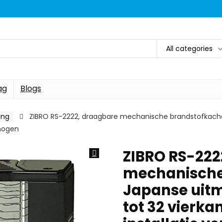
All categories
ag
Blogs
ing
ZIBRO RS-2222, draagbare mechanische brandstofkache
rmogen
ZIBRO RS-222
mechanische
Japanse uit
tot 32 vierka