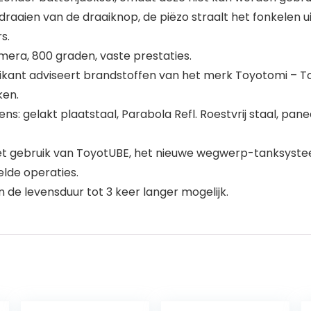
raaien van de draaiknop, de piëzo straalt het fonkelen ui
s.
era, 800 graden, vaste prestaties.
ikant adviseert brandstoffen van het merk Toyotomi – To
ken.
 gelakt plaatstaal, Parabola Refl. Roestvrij staal, panee
het gebruik van ToyotUBE, het nieuwe wegwerp-tanksyste
elde operaties.
 de levensduur tot 3 keer langer mogelijk.