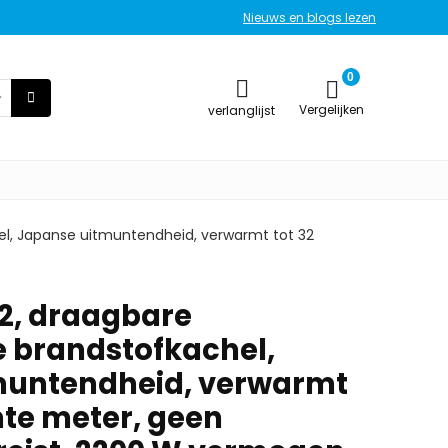
Nieuws en blogs lezen
0
Vergelijken
verlanglijst
l, Japanse uitmuntendheid, verwarmt tot 32
2, draagbare
 brandstofkachel,
muntendheid, verwarmt
nte meter, geen