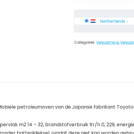
Netherlands
-
Categories:
Verwarming
,
Verwar
 Mobiele petroleumoven van de Japanse fabrikant Toyotomi
rvlak m2 14 – 32, brandstofverbruik ltr/h 0, 229, energie
zonder batterijdeksel, omdat deze niet kan worden gebrui