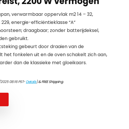
ereist, 2200 W vermogen
Japan, verwarmbaar oppervlak m2 14 – 32,
 229, energie-efficiëntieklasse “A”
hoorsteen; draagbaar; zonder batterijdeksel,
en gebruikt.
ntsteking gebeurt door draaien van de
lt het fonkelen uit en de oven schakelt zich aan,
arder dan de klassieke met gloeikaars.
/2025 08:16 PST-
Details
)
&
FREE Shipping
.