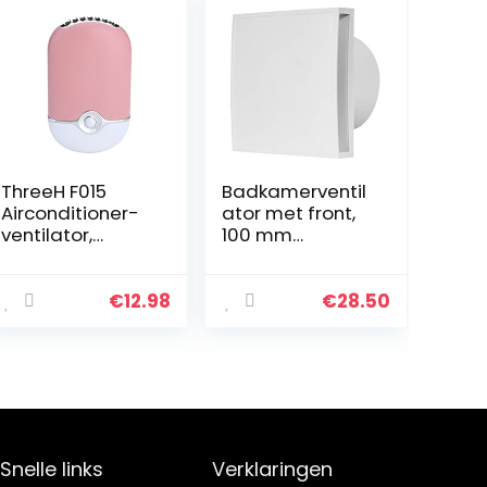
ThreeH F015
Badkamerventil
Airconditioner-
ator met front,
ventilator,
100 mm
luchtreiniger,
diameter, stille
luchtbevochtige
ventilator (met
r, stil, USB,
timer/naloop,
€
12.98
€
28.50
reismodel,
wit)
oplaadbaar,
lichtroze
Snelle links
Verklaringen