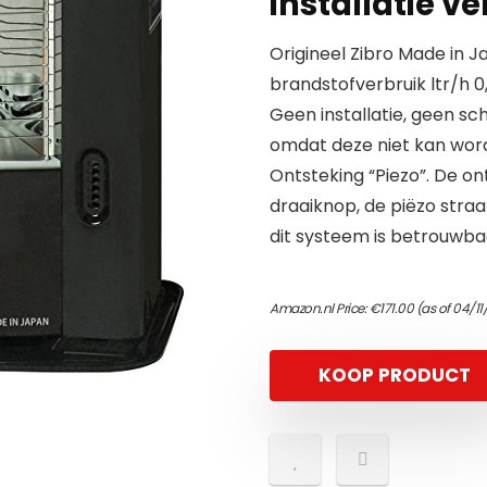
installatie v
Origineel Zibro Made in 
brandstofverbruik ltr/h 0,
Geen installatie, geen sc
omdat deze niet kan word
Ontsteking “Piezo”. De o
draaiknop, de piëzo straa
dit systeem is betrouwba
Amazon.nl Price:
€
171.00
(as of 04/11
KOOP PRODUCT