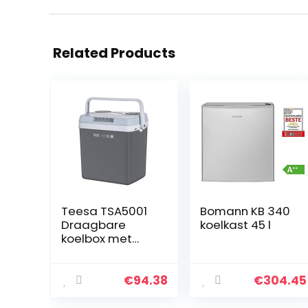
Related Products
Teesa TSA5001
Bomann KB 340
Draagbare
koelkast 45 l
koelbox met
warmhoudfuncti
e, 32 liter
€
94.38
€
304.45