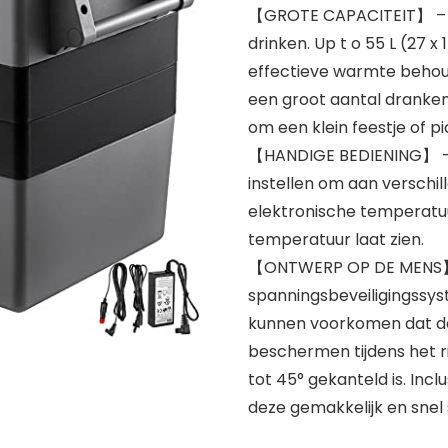
【GROTE CAPACITEIT】 – Zo
drinken. Up t o 55 L (27 x 
effectieve warmte behoud
een groot aantal dranken,
om een klein feestje of p
【HANDIGE BEDIENING】 – 
instellen om aan verschi
elektronische temperatuu
temperatuur laat zien.
【ONTWERP OP DE MENS】 –
spanningsbeveiligingssys
kunnen voorkomen dat de 
beschermen tijdens het ri
tot 45° gekanteld is. In
deze gemakkelijk en snel