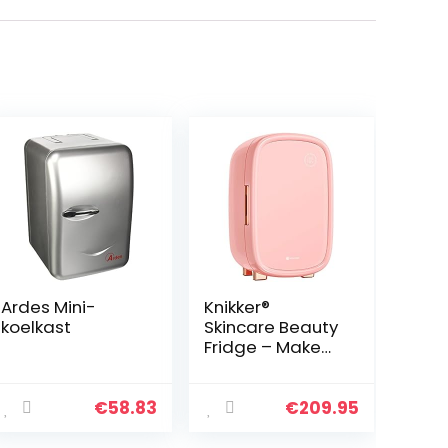
Ardes Mini-
Knikker®
koelkast
Skincare Beauty
Fridge – Make
up Koelkast &
Organizer – 12L –
Roze
€
58.83
€
209.95