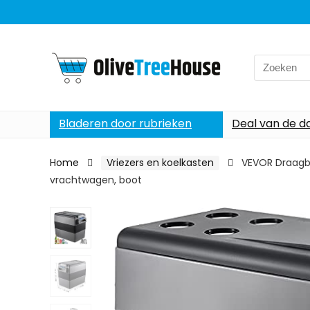
Search
for:
Bladeren door rubrieken
Deal van de d
Home
Vriezers en koelkasten
VEVOR Draagbar
vrachtwagen, boot