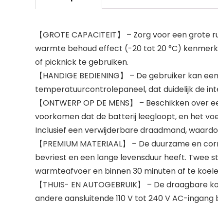
【GROTE CAPACITEIT】 – Zorg voor een grote ruimte
warmte behoud effect (-20 tot 20 °C) kenmerkt. 
of picknick te gebruiken.
【HANDIGE BEDIENING】 – De gebruiker kan een g
temperatuurcontrolepaneel, dat duidelijk de int
【ONTWERP OP DE MENS】 – Beschikken over een b
voorkomen dat de batterij leegloopt, en het voer
Inclusief een verwijderbare draadmand, waardoo
【PREMIUM MATERIAAL】 – De duurzame en corrosie
bevriest en een lange levensduur heeft. Twee 
warmteafvoer en binnen 30 minuten af te koele
【THUIS- EN AUTOGEBRUIK】 – De draagbare koel
andere aansluitende 110 V tot 240 V AC-ingang 