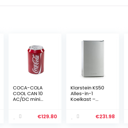
COCA-COLA
Klarstein KS50
COOL CAN 10
Alles-in-1
AC/DC mini
Koelkast –
koelkast, 9,5 l,
Vrijstaande
COCA-COLA-
Koelkast,
design, 12 V/230
Koelkast 90L, 7L
€
129.80
€
231.98
V
Ijscompartiment
, Koelkast met…