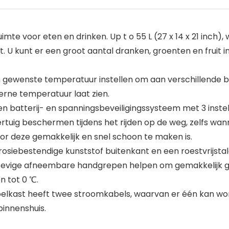
 voor eten en drinken. Up t o 55 L (27 x 14 x 21 inch), w
U kunt er een groot aantal dranken, groenten en fruit in
ewenste temperatuur instellen om aan verschillende b
erne temperatuur laat zien.
atterij- en spanningsbeveiligingssysteem met 3 instel
tuig beschermen tijdens het rijden op de weg, zelfs wannee
r deze gemakkelijk en snel schoon te maken is.
bestendige kunststof buitenkant en een roestvrijstale
stevige afneembare handgrepen helpen om gemakkelijk geb
n tot 0 ℃.
kast heeft twee stroomkabels, waarvan er één kan wo
binnenshuis.