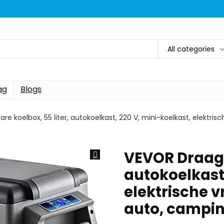
All categories
ag
Blogs
e koelbox, 55 liter, autokoelkast, 220 V, mini-koelkast, elektrisc
VEVOR Draagba
autokoelkast,
elektrische vr
auto, campin