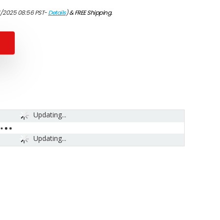
1/2025 08:56 PST-
Details
)
&
FREE Shipping
.
Updating...
Updating...