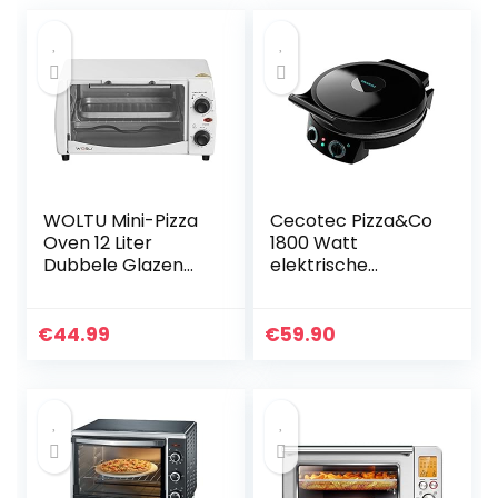
WOLTU Mini-Pizza
Cecotec Pizza&Co
Oven 12 Liter
1800 Watt
Dubbele Glazen
elektrische
Deur met Bakplaat
pizzaoven, grill,
en Draaispit met
timer 30 min,
Timer 0-250 ° C
Rockstone
€
44.99
€
59.90
800W, Wit
coating, instelbare
temperatuur, 180°
opening met twee
platen