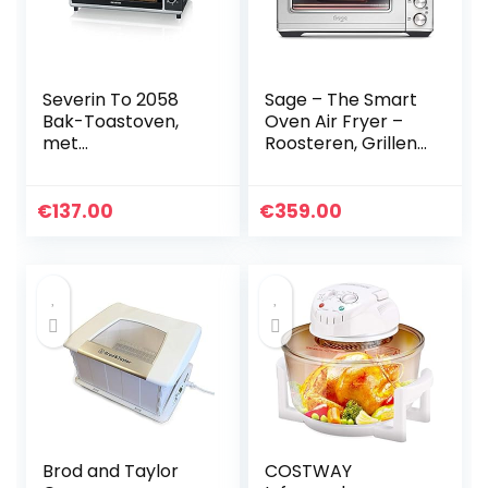
Severin To 2058
Sage – The Smart
Bak-Toastoven,
Oven Air Fryer –
met
Roosteren, Grillen,
Convectiefunctie,
Bakken, Braden,
1800 W, Incl.
Airfry, Opwarmen
Pizzasteen,
en Langzaam
€
137.00
€
359.00
Zilver/Zwart
garen –
Geborsteld
Roestvrij Staal
Brod and Taylor
COSTWAY