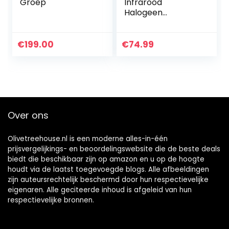
Groep
Infrarood
Halogeen
Convectie Oven
met Roestvrij Staal
Extender Ring,
€
199.00
€
74.99
timer, 12-17L,
1400W,
65℃-250℃,
Koker…
Over ons
Olivetreehouse.nl is een moderne alles-in-één
prijsvergelijkings- en beoordelingswebsite die de beste deals
biedt die beschikbaar zijn op amazon en u op de hoogte
houdt via de laatst toegevoegde blogs. Alle afbeeldingen
zijn auteursrechtelijk beschermd door hun respectievelijke
eigenaren. Alle geciteerde inhoud is afgeleid van hun
respectievelijke bronnen.