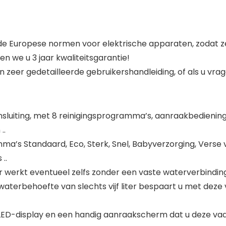
n de Europese normen voor elektrische apparaten, zodat
n we u 3 jaar kwaliteitsgarantie!
zeer gedetailleerde gebruikershandleiding, of als u vragen
sluiting, met 8 reinigingsprogramma’s, aanraakbedienin
..
ma’s Standaard, Eco, Sterk, Snel, Babyverzorging, Verse 
..
werkt eventueel zelfs zonder een vaste waterverbinding 
aterbehoefte van slechts vijf liter bespaart u met deze
LED-display en een handig aanraakscherm dat u deze va