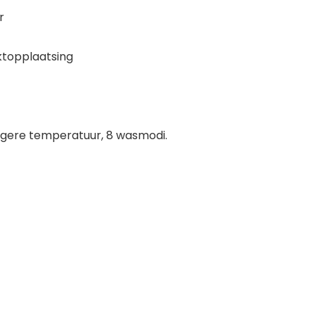
r
sktopplaatsing
hogere temperatuur, 8 wasmodi.