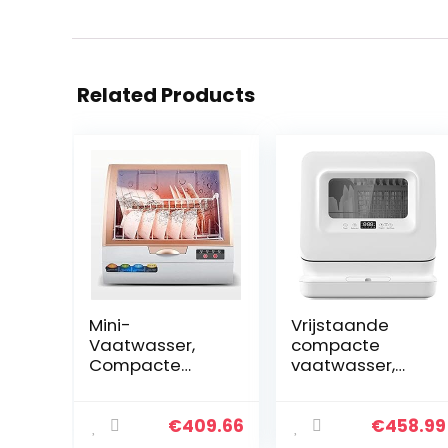
Related Products
Mini-
Vrijstaande
Vaatwasser,
compacte
Compacte
vaatwasser,
Desktop-
tafelmodel
Vaatwasser,
vaatwasser,
Draagbare
draagbare
€
409.66
€
458.99
Aanrecht-
mini-