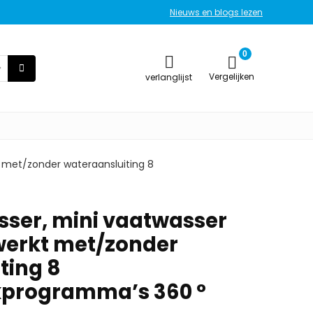
Nieuws en blogs lezen
0
Vergelijken
verlanglijst
 met/zonder wateraansluiting 8
sser, mini vaatwasser
werkt met/zonder
ting 8
programma’s 360 °