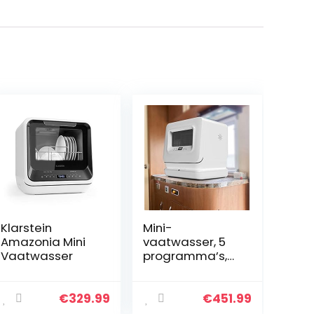
Klarstein
Mini-
Amazonia Mini
vaatwasser, 5
Vaatwasser
programma’s,
vrijstaande
tafelvaatwasse
r, installatievrij,
€
329.99
€
451.99
360° wassen,