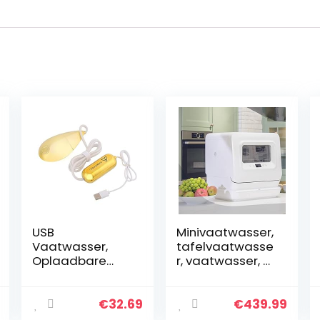
USB
Minivaatwasser,
Vaatwasser,
tafelvaatwasse
Oplaadbare
r, vaatwasser, 2
Vaatwasser Usb
waterinlaatmet
Opladen Mini
hodes, werkt
Stijl Ultrasone
met/zonder
€
32.69
€
439.99
Reiniging
wateraansluitin