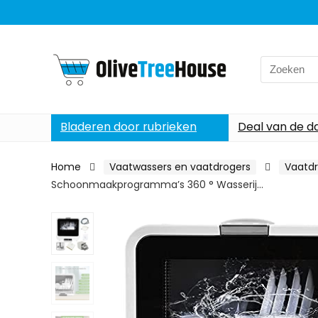
Search
for:
Bladeren door rubrieken
Deal van de d
Home
Vaatwassers en vaatdrogers
Vaatdr
Schoonmaakprogramma’s 360 ° Wasserij…