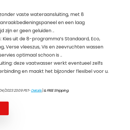
zonder vaste wateraansluiting, met 8
aanraakbedieningspaneel en een laag
d zijn er geen geluiden ..
 Kies uit de 8-programma’s Standaard, Eco,
ng, Verse vleeszus, Vis en zeevruchten wassen
ervies optimaal schoon is ..
ting: deze vaatwasser werkt eventueel zelfs
binding en maakt het bijzonder flexibel voor u.
04/2023 23:09 PST-
Details
)
&
FREE Shipping
.