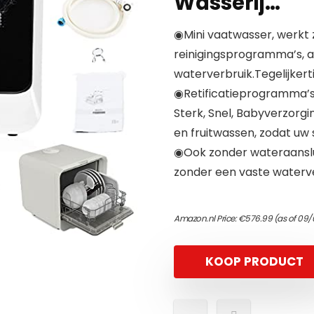
Wasserij…
◉Mini vaatwasser, werkt 
reinigingsprogramma’s, 
waterverbruik.Tegelijkertij
◉Retificatieprogramma’s:
Sterk, Snel, Babyverzorgi
en fruitwassen, zodat uw s
◉Ook zonder wateraanslui
zonder een vaste waterver
Amazon.nl Price:
€
576.99
(as of 09/
KOOP PRODUCT