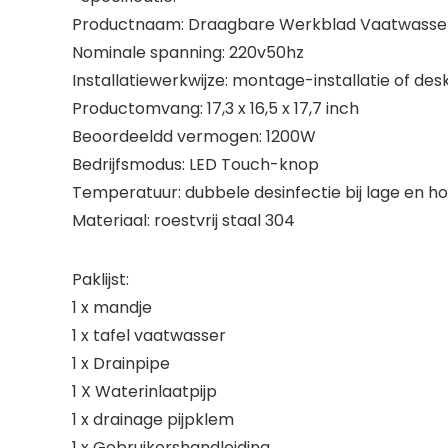
Productnaam: Draagbare Werkblad Vaatwasse
Nominale spanning: 220v50hz
Installatiewerkwijze: montage-installatie of de
Productomvang: 17,3 x 16,5 x 17,7 inch
Beoordeeldd vermogen: 1200W
Bedrijfsmodus: LED Touch-knop
Temperatuur: dubbele desinfectie bij lage en 
Materiaal: roestvrij staal 304
Paklijst:
1 x mandje
1 x tafel vaatwasser
1 x Drainpipe
1 X Waterinlaatpijp
1 x drainage pijpklem
1 x Gebruikershandleiding