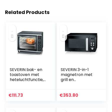
Related Products
SEVERIN bak- en
SEVERIN 3-in-1
toastoven met
magnetron met
heteluchtfunctie,
grill en
mini-oven met
heteluchtfunctie
grillrooster en
tot 200 °C,
bakplaat, 30 L
minioven inclusief
€
111.73
€
353.80
inhoud, 1.600 W,
voorverwarmingsf
zilver/zwart, TO
unctie, magnetron
2056
met