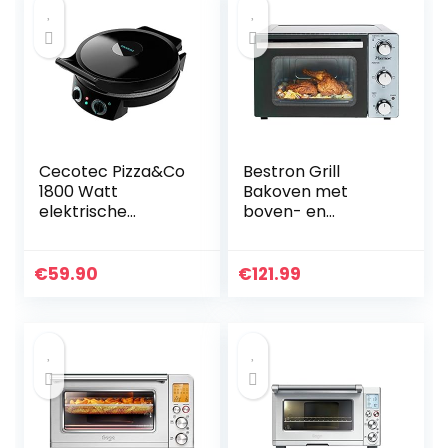
[Energieklasse B]
antiaanbaklaag
pizzabord, zwart,
MW 7752,zwart
Cecotec Pizza&Co
Bestron Grill
1800 Watt
Bakoven met
elektrische
boven- en
pizzaoven, grill,
onderwarmte,
timer 30 min,
mini-oven met 20
Rockstone
L, 1300W, rvs /
€
59.90
€
121.99
coating, instelbare
zwart
temperatuur, 180°
opening met twee
platen