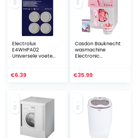
Electrolux
Casdon Bauknecht
E4WHPA02
wasmachine
Universele voeten
Electronic
voor wasmachine,
Hotpoint Electric
grijs
Washe speelgoed
€
6.39
€
35.99