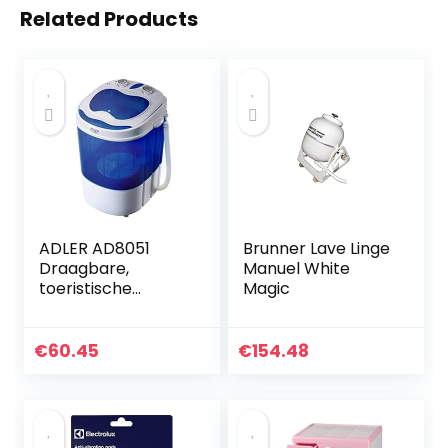
Related Products
ADLER AD8051
Brunner Lave Linge
Draagbare,
Manuel White
toeristische
Magic
wasmachine met
een capaciteit van
3 kg, wit/blauw
€
60.45
€
154.48
[Energieklasse
A++]