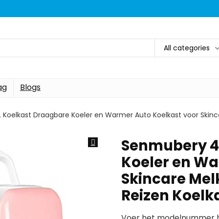
All categories
ag
Blogs
Koelkast Draagbare Koeler en Warmer Auto Koelkast voor Skinc
Senmubery 4
Koeler en Wa
Skincare Mel
Reizen Koelk
Voer het modelnummer hi