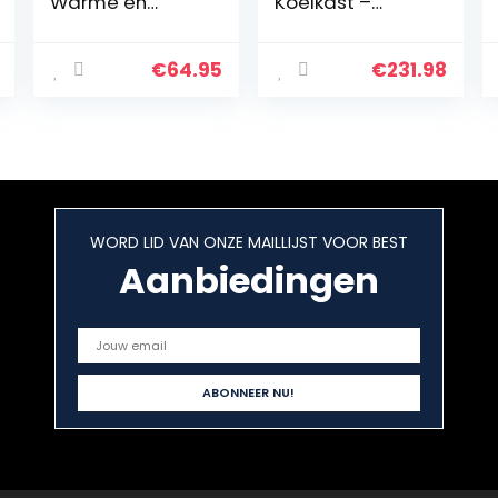
Warme en
Koelkast –
koude
Vrijstaande
minikoelkast
Koelkast,
(Pastelroos)
Koelkast 90L, 7L
€
64.95
€
231.98
Ijscompartiment
, Koelkast met…
WORD LID VAN ONZE MAILLIJST VOOR BEST
Aanbiedingen