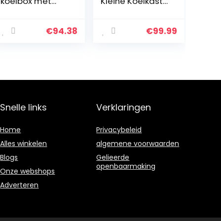
koelbox met
Kleine Koelkast
warmhoudfuncti
Huis/Auto
e, 32 liter
Koelbox Klein
Mini Fridge Mini
€
94.38
€
99.99
Drank Koelkast,
Draagbare…
Snelle links
Verklaringen
Home
Privacybeleid
Alles winkelen
algemene voorwaarden
Blogs
Gelieerde
openbaarmaking
Onze webshops
Adverteren