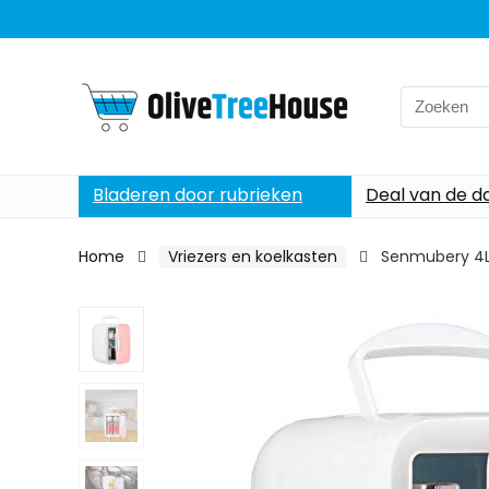
Search
for:
Bladeren door rubrieken
Deal van de d
Home
Vriezers en koelkasten
Senmubery 4L 