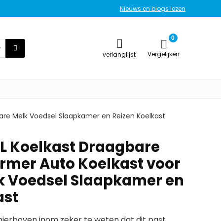
Nieuws en blogs lezen
0
Vergelijken
verlanglijst
are Melk Voedsel Slaapkamer en Reizen Koelkast
L Koelkast Draagbare
rmer Auto Koelkast voor
k Voedsel Slaapkamer en
ast
erboven inom zeker te weten dat dit past.