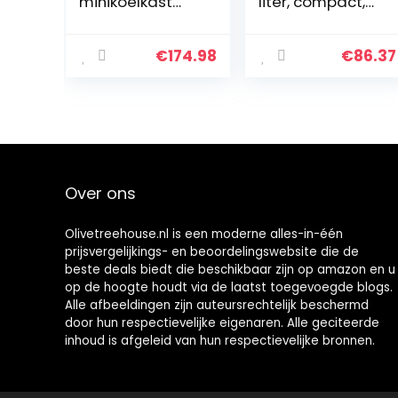
minikoelkast
liter, compact,
met vriesvak, 46
voor
liter inhoud, 4
verwarming en
liter vriesvak,
koeling, enkele
€
174.98
€
86.37
41dB stil,
deur, geschikt
energiebespare
voor auto’s,
nd, zwart
huizen, kantoren
en…
Over ons
Olivetreehouse.nl is een moderne alles-in-één
prijsvergelijkings- en beoordelingswebsite die de
beste deals biedt die beschikbaar zijn op amazon en u
op de hoogte houdt via de laatst toegevoegde blogs.
Alle afbeeldingen zijn auteursrechtelijk beschermd
door hun respectievelijke eigenaren. Alle geciteerde
inhoud is afgeleid van hun respectievelijke bronnen.