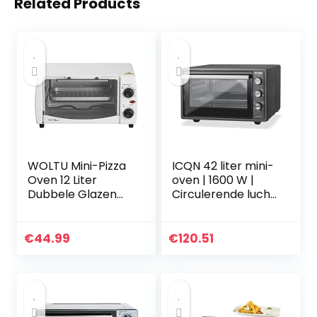
Related Products
WOLTU Mini-Pizza
ICQN 42 liter mini-
Oven 12 Liter
oven | 1600 W |
Dubbele Glazen
Circulerende lucht
Deur met Bakplaat
| Pizzaoven |
en Draaispit met
Dubbele beglazing
Timer 0-250 ° C
| Timer | Inclusief
€
44.99
€
120.51
800W, Wit
bakplaten set |
Elektrische mini-
oven | 40 ° -230 °
C | Geëmailleerd |
zwart