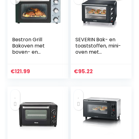
Bestron Grill
SEVERIN Bak- en
Bakoven met
toaststoffen, mini-
boven- en
oven met
onderwarmte,
grillrooster,
mini-oven met 20
bakplaat en
L, 1300W, rvs /
kruimelplaat,
€
121.99
€
95.22
zwart
veelzijdige
heteluchtoven
met 14…