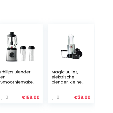
Philips Blender
Magic Bullet,
en
elektrische
Smoothiemaker
blender, kleine
– 1400W, 2 L-kan
blender, Basic
van Glas,
Set van 3,
Receptenapp,
vermogen 200
€
159.00
€
39.00
Variabele
Watt, grijs,
Snelheid,
MBR03
ProBlend 6 3D