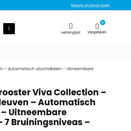
Nieuws en blogs lezen
0
Vergelijken
verlanglijst
uven – Automatisch uitschakelen – Uitneembare
rooster Viva Collection –
sleuven – Automatisch
 – Uitneembare
– 7 Bruiningsniveas –