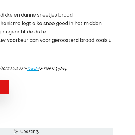
 dikke en dunne sneetjes brood
hanisme legt elke snee goed in het midden
g, ongeacht de dikte
uw voorkeur aan voor geroosterd brood zoals u
1/2025 21:46 PST-
Details
)
&
FREE Shipping
.
Updating...