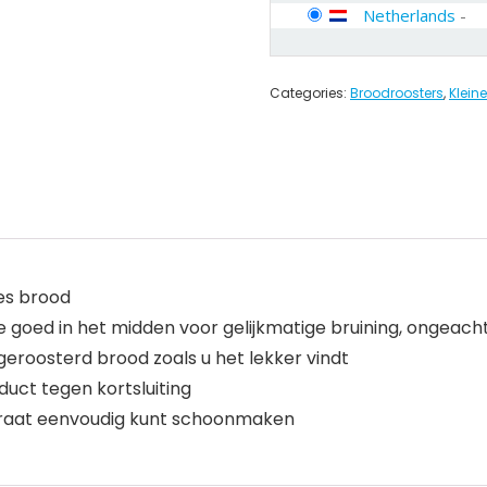
Netherlands
-
Categories:
Broodroosters
,
Klein
es brood
goed in het midden voor gelijkmatige bruining, ongeacht
eroosterd brood zoals u het lekker vindt
uct tegen kortsluiting
raat eenvoudig kunt schoonmaken