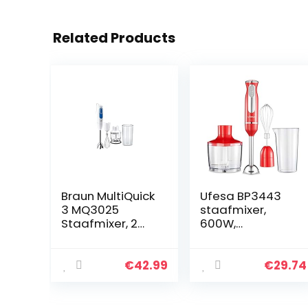
Related Products
Braun MultiQuick
Ufesa BP3443
3 MQ3025
staafmixer,
Staafmixer, 2
600W,
Snelheden,
turbofunctie,
Spatcontrole,
roestvrijstalen
Vaatwasmachin
messen en
€
42.99
€
29.74
ebestendige
mengvoet,
onderdelen, 350
ergonomisch en
ml hakmolen,
spatbeschermin