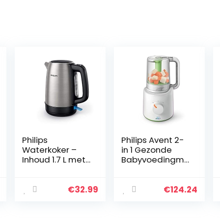
Philips
Philips Avent 2-
Waterkoker –
in 1 Gezonde
Inhoud 1.7 L met
Babyvoedingma
Veerdeksel en
ker – Gezond
Indicatielampje,
stomen –
RVS, Draaivoet
Stomen en
€
32.99
€
124.24
(HD9350/90)
blenden in 1 kan
– Inclusief
voedingsadvies