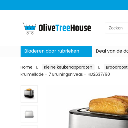
Search
for:
Bladeren door rubrieken
Deal van de d
Home
Kleine keukenapparaten
Broodroost
kruimellade – 7 Bruiningsniveas – HD2637/90