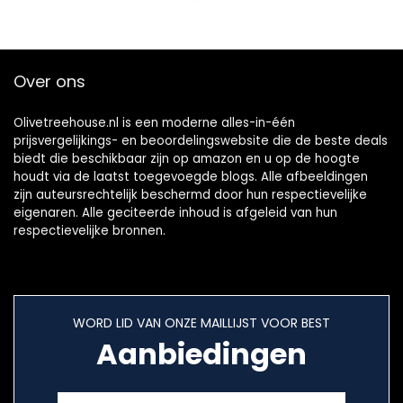
recepten –
Stomen,
omdraaien en
blenden –
Over ons
SCF870/20
Olivetreehouse.nl is een moderne alles-in-één
prijsvergelijkings- en beoordelingswebsite die de beste deals
biedt die beschikbaar zijn op amazon en u op de hoogte
houdt via de laatst toegevoegde blogs. Alle afbeeldingen
zijn auteursrechtelijk beschermd door hun respectievelijke
eigenaren. Alle geciteerde inhoud is afgeleid van hun
respectievelijke bronnen.
WORD LID VAN ONZE MAILLIJST VOOR BEST
Aanbiedingen