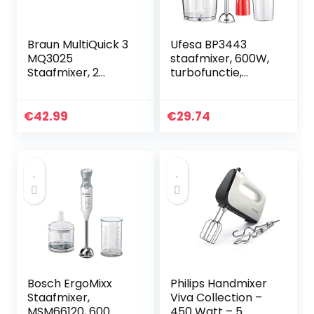
Braun MultiQuick 3
Ufesa BP3443
MQ3025
staafmixer, 600W,
Staafmixer, 2
turbofunctie,
Snelheden,
roestvrijstalen
Spatcontrole,
messen en
Vaatwasmachineb
mengvoet,
€
42.99
€
29.74
estendige
ergonomisch en
onderdelen, 350
spatbeschermings
ml hakmolen,
ontwerp,
garde en 600ml
accessoires
BPA-vrije plastic
inbegrepen, BPA-
beker – Wit
vrij
Bosch ErgoMixx
Philips Handmixer
Staafmixer,
Viva Collection –
MSM66120, 600
450 Watt – 5