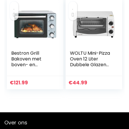
Bestron Grill
WOLTU Mini-Pizza
Bakoven met
Oven 12 Liter
boven- en
Dubbele Glazen
onderwarmte,
Deur met Bakplaat
mini-oven met 20
en Draaispit met
L, 1300W, rvs /
Timer 0-250 ° C
€
121.99
€
44.99
zwart
800W, Wit
Over ons