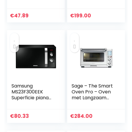
grillen, bakken en
roosteren,
veelzijdig en
€
47.89
€
199.00
compact, zwart
Samsung
Sage – The Smart
MS23F300EEK
Oven Pro – Oven
Superficie piana
met Langzaam
Solo microonde 23
Koken Functie,
L 800 W Nero
Verwarmingselem
ent, Vrijstaand –
€
80.33
€
284.00
Geborsteld
Roestvrij Staal