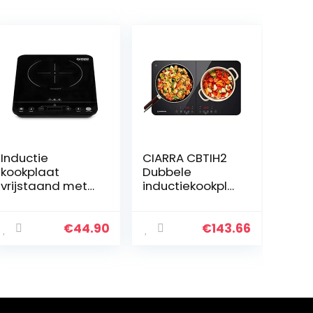
Inductie
CIARRA CBTIH2
kookplaat
Dubbele
vrijstaand met
inductiekookpla
touch control |
at met 2 platen,
Elektrische
touch 9
kookplaat,
standen, 10
€
44.90
€
143.66
draagbare
temperatuurniv
enkele-
eaus, mobiel,
inductiekookpla
camping,
at 2000 w
dubbele
inductiekookpla
at,