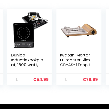
Dunlop
Iwatani Mortar
Inductiekookpla
Fu master Slim
at, 1600 watt,
CB-AS-1 Eenpits
digitaal display
fornuis, 74 mm
en
hoogte
sensorknoppen,
€
54.99
€
79.99
oververhittingsb
eveiliging, timer,
6…