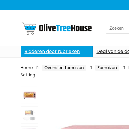
Search
for:
Bladeren door rubrieken
Deal van de d
Home
Ovens en fornuizen
Fornuizen
Setting…