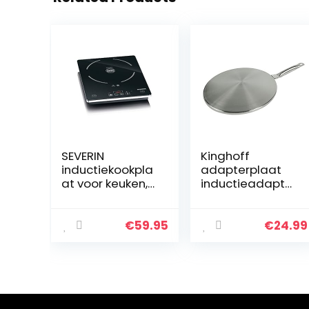
SEVERIN
Kinghoff
inductiekookpla
adapterplaat
at voor keuken,
inductieadapter
kantoor of
van roestvrij
camping,
staal kookplaat
hoogwaardige
adapter plaat
€
59.95
€
24.99
kookplaat met
traploze
temperatuurreg
eling, zwart,
2.000W, KP 1071