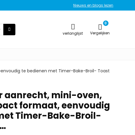
Nieuws en blogs lezen
0
Vergelijken
verlanglijst
 eenvoudig te bedienen met Timer-Bake-Broil- Toast
r aanrecht, mini-oven,
pact formaat, eenvoudig
met Timer-Bake-Broil-
g…