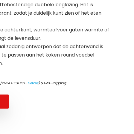
ittebestendige dubbele beglazing. Het is
ant, zodat je duidelijk kunt zien of het eten
 de achterkant, warmteafvoer gaten warmte af
ngt de levensduur.
aal zodanig ontworpen dat de achterwand is
n te passen aan het koken round voedsel
n.
1/2024 07:31 PST-
Details
)
&
FREE Shipping
.