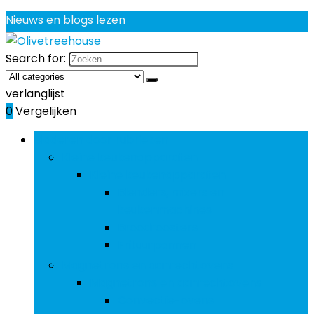
Nieuws en blogs lezen
Search for:
verlanglijst
0
Vergelijken
Bladeren door rubrieken
Kleine keukenapparaten
Kleine keukenapparaten
Blenders, mixers en
keukenmachines
Broodroosters
Frituurpannen
Magnetrons en aanrechtovens
Magnetrons en aanrechtovens
Convectie-ovens