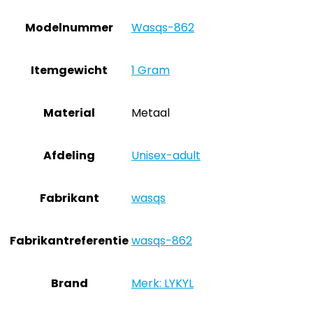
Modelnummer
‎Wasqs-862
Itemgewicht
‎1 Gram
Material
‎Metaal
Afdeling
‎Unisex-adult
Fabrikant
‎wasqs
Fabrikantreferentie
‎wasqs-862
Brand
Merk: LYKYL