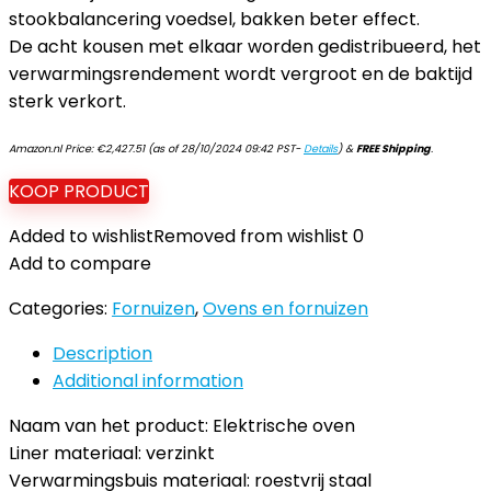
stookbalancering voedsel, bakken beter effect.
De acht kousen met elkaar worden gedistribueerd, het
verwarmingsrendement wordt vergroot en de baktijd
sterk verkort.
Amazon.nl Price:
€
2,427.51
(as of 28/10/2024 09:42 PST-
Details
)
&
FREE Shipping
.
KOOP PRODUCT
Added to wishlist
Removed from wishlist
0
Add to compare
Categories:
Fornuizen
,
Ovens en fornuizen
Description
Additional information
Naam van het product: Elektrische oven
Liner materiaal: verzinkt
Verwarmingsbuis materiaal: roestvrij staal