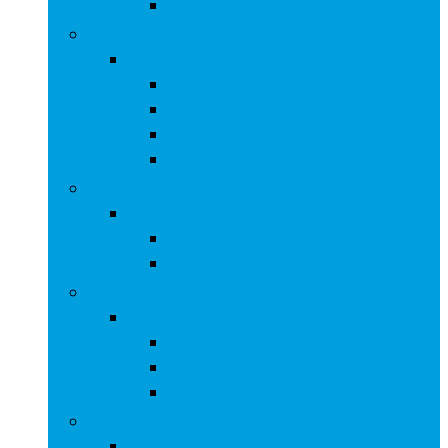
Mini-ovens
Ovens en fornuizen
Ovens en fornuizen
Afzuigkappen
Fornuizen
Kookplaten
Warmhoudlades
Vaatwassers en vaatdrogers
Vaatwassers en vaatdrogers
Vaatdrogers
Vaatwasmachines
Verwarming en verkoeling
Verwarming en verkoeling
Airconditioners
Ventilatoren
Verwarming
Vriezers en koelkasten
Vriezers en koelkasten