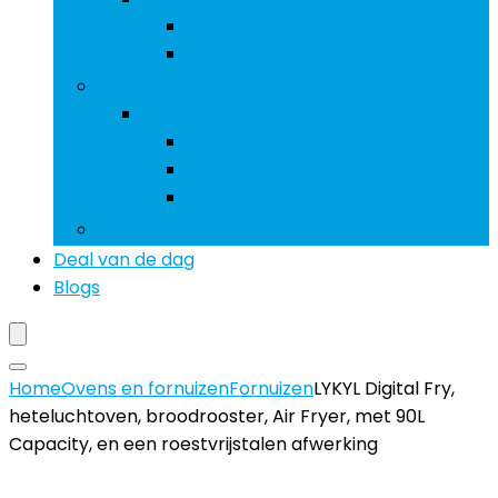
Koelkasten
Vriezers
Wasmachines en drogers
Wasmachines en drogers
Centrifuges
Wasdrogers
Wasmachines
Koffiezetapparaten
Deal van de dag
Blogs
Home
Ovens en fornuizen
Fornuizen
LYKYL Digital Fry,
heteluchtoven, broodrooster, Air Fryer, met 90L
Capacity, en een roestvrijstalen afwerking