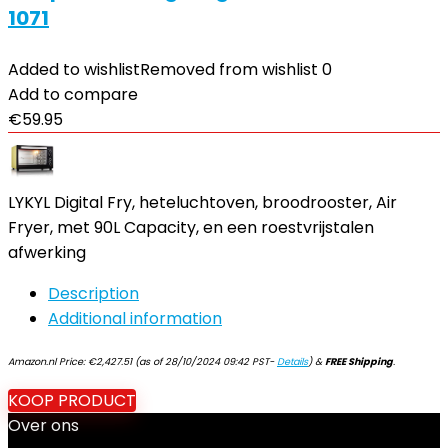
1071
Added to wishlist
Removed from wishlist
0
Add to compare
€
59.95
LYKYL Digital Fry, heteluchtoven, broodrooster, Air
Fryer, met 90L Capacity, en een roestvrijstalen
afwerking
Description
Additional information
Amazon.nl Price:
€
2,427.51
(as of 28/10/2024 09:42 PST-
Details
)
&
FREE Shipping
.
KOOP PRODUCT
Over ons