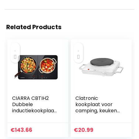
Related Products
CIARRA CBTIH2
Clatronic
Dubbele
kookplaat voor
inductiekookplaat
camping, keuken
met 2 platen,
of kantoor |
touch 9 standen, 10
kookplaat 1er: Ø
temperatuurnivea
ca. 180 mm |
€
143.66
€
20.99
us, mobiel,
kookplaat met