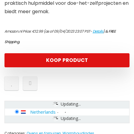
praktisch hulpmiddel voor doe-het-zelfprojecten en
biedt meer gemak.
Amazon.nl Price:
€
12.99
(as of 09/04/2023 23:07 PST-
Details
)
&
FREE
Shipping
.
KOOP PRODUCT
Updating...
Netherlands
-
Updating...
Categories:
Ovens en fornuizen
,
Warmhoudlades