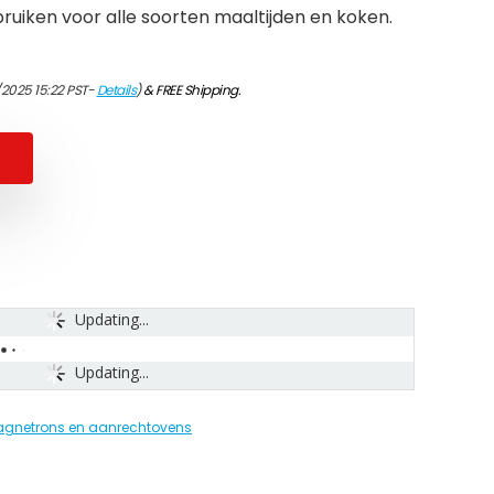
ruiken voor alle soorten maaltijden en koken.
/2025 15:22 PST-
Details
)
&
FREE Shipping
.
Updating...
Updating...
gnetrons en aanrechtovens