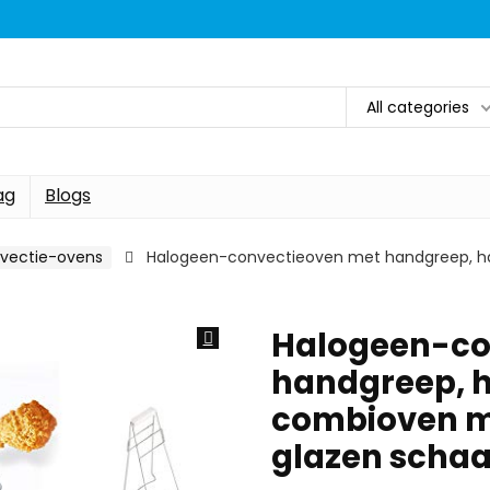
All categories
ag
Blogs
vectie-ovens
Halogeen-convectieoven met handgreep, hal
Halogeen-co
handgreep, 
combioven met
glazen schaa