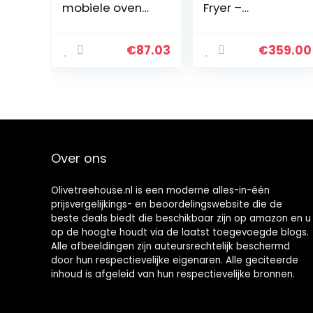
mobiele oven
Fryer –
voor pizza,
Roosteren,
ovenschotels,
Grillen, Bakken,
cake, broodjes
Braden, Airfry,
€
87.03
€
359.00
etc,
Opwarmen en
broodroosterov
Langzaam
en met 1.500 W
garen –
en…
Geborsteld
Roestvrij Staal
Over ons
Olivetreehouse.nl is een moderne alles-in-één
prijsvergelijkings- en beoordelingswebsite die de
beste deals biedt die beschikbaar zijn op amazon en u
op de hoogte houdt via de laatst toegevoegde blogs.
Alle afbeeldingen zijn auteursrechtelijk beschermd
door hun respectievelijke eigenaren. Alle geciteerde
inhoud is afgeleid van hun respectievelijke bronnen.