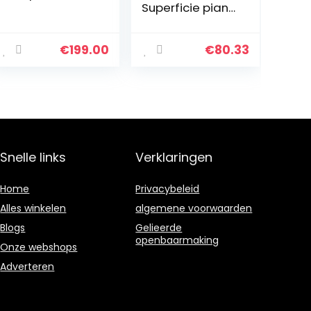
Superficie piana
Solo microonde
23 L 800 W Nero
€
199.00
€
80.33
Snelle links
Verklaringen
Home
Privacybeleid
Alles winkelen
algemene voorwaarden
Blogs
Gelieerde
openbaarmaking
Onze webshops
Adverteren