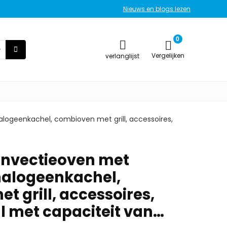
Nieuws en blogs lezen
0
Vergelijken
verlanglijst
ogeenkachel, combioven met grill, accessoires,
nvectieoven met
halogeenkachel,
 grill, accessoires,
l met capaciteit van…