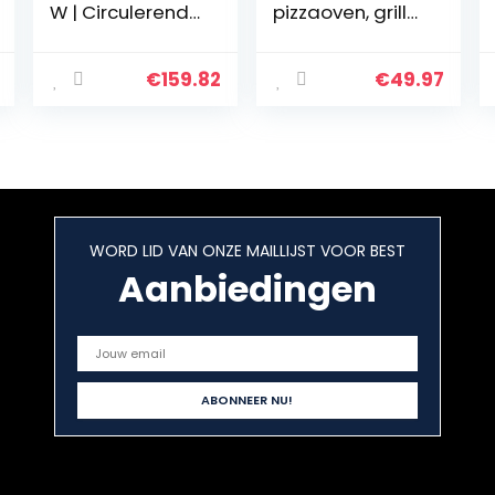
W | Circulerende
pizzaoven, grill
lucht | Pizzaoven
met boven- en
| Dubbele
onderwarmte,
beglazing |
pizzagrill tot
€
159.82
€
49.97
Braadspit |
max. 180 ° C,
Timer | Inclusief
1800W, rood,
bakplaten set |
37,5x31x16
Elektrische mini-
oven | 40 ° -230
° C |
Geëmailleerd
WORD LID VAN ONZE MAILLIJST VOOR BEST
Zwart |
antraciet
Aanbiedingen