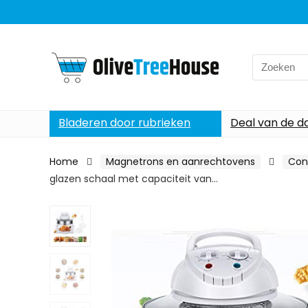
Search
for:
Bladeren door rubrieken
Deal van de d
Home
Magnetrons en aanrechtovens
Con
glazen schaal met capaciteit van…