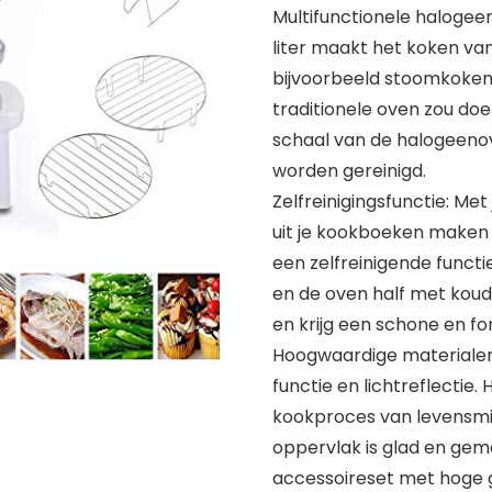
Multifunctionele halogeen
liter maakt het koken va
bijvoorbeeld stoomkoken, b
traditionele oven zou do
schaal van de halogeeno
worden gereinigd.
Zelfreinigingsfunctie: Me
uit je kookboeken maken 
een zelfreinigende funct
en de oven half met koud
en krijg een schone en f
Hoogwaardige materialen
functie en lichtreflectie
kookproces van levensmi
oppervlak is glad en gem
accessoireset met hoge gr