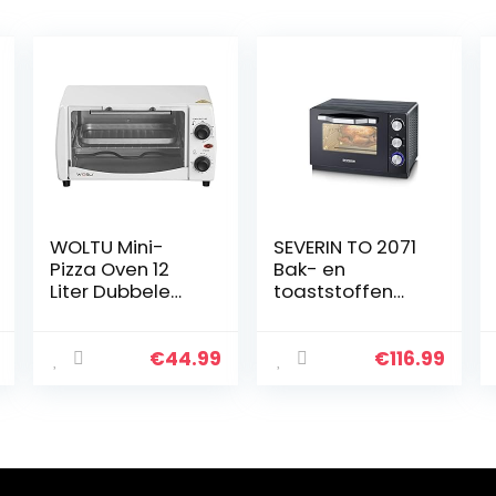
WOLTU Mini-
SEVERIN TO 2071
Pizza Oven 12
Bak- en
Liter Dubbele
toaststoffen
Glazen Deur met
met
Bakplaat en
convectiefuncti
Draaispit met
e
€
44.99
€
116.99
Timer 0-250 ° C
800W, Wit