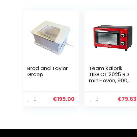
Brod and Taylor
Team Kalorik
Groep
TKG OT 2025 RD
mini-oven, 900,
glas, 9 liter,
metallic rood
€
199.00
€
79.63