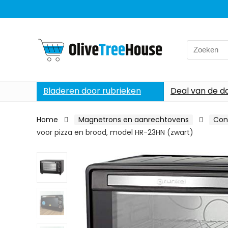
Search
for:
Bladeren door rubrieken
Deal van de d
Home
Magnetrons en aanrechtovens
Con
voor pizza en brood, model HR-23HN (zwart)