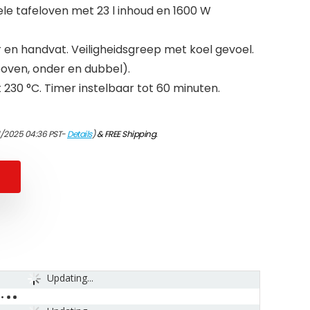
ele tafeloven met 23 l inhoud en 1600 W
er en handvat. Veiligheidsgreep met koel gevoel.
oven, onder en dubbel).
230 °C. Timer instelbaar tot 60 minuten.
1/2025 04:36 PST-
Details
)
&
FREE Shipping
.
Updating...