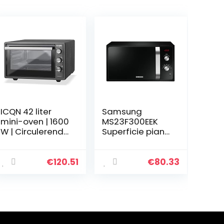
ICQN 42 liter
Samsung
mini-oven | 1600
MS23F300EEK
W | Circulerende
Superficie piana
lucht | Pizzaoven
Solo microonde
| Dubbele
23 L 800 W Nero
beglazing |
€
120.51
€
80.33
Timer | Inclusief
bakplaten set |
Elektrische mini-
oven | 40 ° -230
° C |
Geëmailleerd |