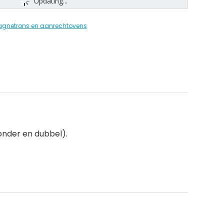
Updating...
gnetrons en aanrechtovens
 onder en dubbel).