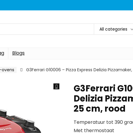
All categories
ag
Blogs
i-ovens
G3Ferrari G10006 – Pizza Express Delizia Pizzamaker, 
G3Ferrari G10
Delizia Pizzam
25 cm, rood
Temperatuur tot 390 gra
Met thermostaat