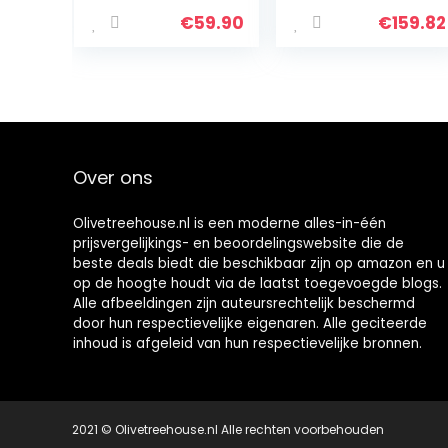
convectie |
| Dubbele
uitneembare
beglazing |
€
59.90
€
159.82
kruimelplaat |
Braadspit |
100 °C – 230 °C…
Timer | Inclusief
bakplaten set |
Elektrische mini-
oven | 40 ° -230
° C |
Geëmailleerd
Over ons
Zwart |
antraciet
Olivetreehouse.nl is een moderne alles-in-één
prijsvergelijkings- en beoordelingswebsite die de
beste deals biedt die beschikbaar zijn op amazon en u
op de hoogte houdt via de laatst toegevoegde blogs.
Alle afbeeldingen zijn auteursrechtelijk beschermd
door hun respectievelijke eigenaren. Alle geciteerde
inhoud is afgeleid van hun respectievelijke bronnen.
2021 © Olivetreehouse.nl Alle rechten voorbehouden