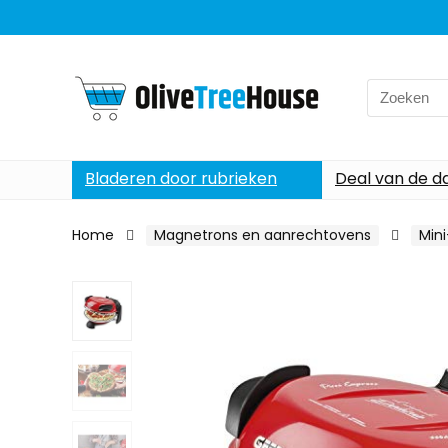
Search
for:
Bladeren door rubrieken
Deal van de d
Home
Magnetrons en aanrechtovens
Min