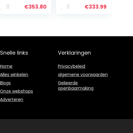
tot 200 °C,
Draagbare
minioven
houtgestookte
€
353.80
€
333.99
inclusief
en gas Pizza
voorverwarming
Oven – Outdoor
sfunctie,
Cooking Pizza
magnetron met
Maker – Pizza
antiaanbaklaag
Oven Voor
pizzabord, zwart,
Authentieke
MW 7752,zwart
Steen Gebakken
Snelle links
Verklaringen
Pizza’s –
Aanrecht Pizza
Oven
Home
Privacybeleid
Alles winkelen
algemene voorwaarden
Blogs
Gelieerde
openbaarmaking
Onze webshops
Adverteren