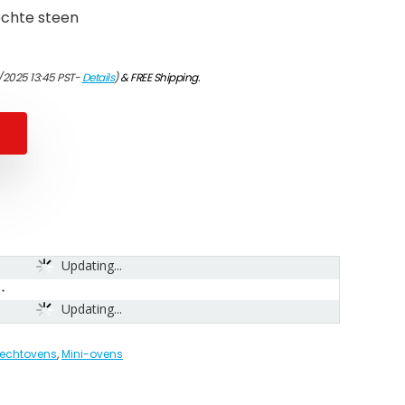
echte steen
1/2025 13:45 PST-
Details
)
&
FREE Shipping
.
Updating...
Updating...
echtovens
,
Mini-ovens