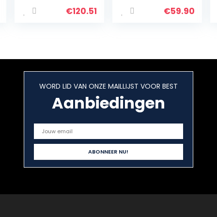
| Dubbele
timer 30 min,
beglazing |
Rockstone
€
120.51
€
59.90
Timer | Inclusief
coating,
bakplaten set |
instelbare
Elektrische mini-
temperatuur,
oven | 40 ° -230
180° opening
° C |
met twee
Geëmailleerd |
platen
zwart
WORD LID VAN ONZE MAILLIJST VOOR BEST
Aanbiedingen