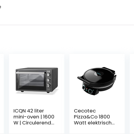
e
ICQN 42 liter
Cecotec
mini-oven | 1600
Pizza&Co 1800
W | Circulerende
Watt elektrische
lucht | Pizzaoven
pizzaoven, grill,