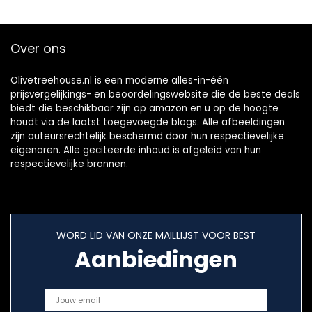
Geschikt voor
watertank, XL-
Senseo pads –
functionaliteit,
Zwart –
Automatische
Over ons
HD6592/60
uitschakeling, Wit
Olivetreehouse.nl is een moderne alles-in-één
prijsvergelijkings- en beoordelingswebsite die de beste deals
biedt die beschikbaar zijn op amazon en u op de hoogte
houdt via de laatst toegevoegde blogs. Alle afbeeldingen
zijn auteursrechtelijk beschermd door hun respectievelijke
eigenaren. Alle geciteerde inhoud is afgeleid van hun
respectievelijke bronnen.
WORD LID VAN ONZE MAILLIJST VOOR BEST
Aanbiedingen