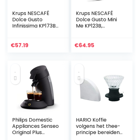
Krups NESCAFÉ
Krups NESCAFÉ
Dolce Gusto
Dolce Gusto Mini
Infinissima KP173B
Me KP123B,
koffiezetapparaat
Automatische
voor warme en
koffiemachine
koude dranken, 1,2 l
voor capsule,
€
57.19
€
64.95
waterreservoir,
Compacte en
automatische
geavanceerde
uitschakeling
hogedrukmachine
(15 bar), Snelle en
gemakkelijke
bereiding, Grijs
Philips Domestic
HARIO Koffie
Appliances Senseo
volgens het thee-
Original Plus
principe bereiden |
Koffiepadapparaa
Immersion Dripper