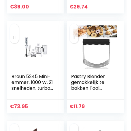
van 3, vermogen
messen en
200 Watt, grijs,
mengvoet,
€
39.00
€
29.74
MBR03
ergonomisch en
spatbeschermings
ontwerp,
accessoires
inbegrepen, BPA-
vrij
Braun 5245 Mini-
Pastry Blender
emmer, 1000 W, 21
gemakkelijk te
snelheden, turbo-
bakken Tool
functie,
premium
spatbescherming,
roestvrijstalen
4 accessoires
deegblender voor
€
73.95
€
11.79
(garde, mini-
thuiskeuken(TPR
hakmolen 350 ml,
handle)
blender 1,25 l,
maatbeker 600