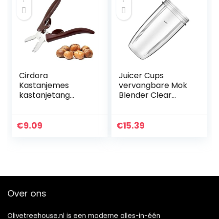
ml) wit
Cirdora
Juicer Cups
Kastanjemes
vervangbare Mok
kastanjetang
Blender Clear
Chestnut clip
Accessaries
walnoot tang
Vervanging Juicer
metaal
Cups
€
9.09
€
15.39
notenkraker
Verwisselbare Mok
sheller
voor Nutribullet,
notenopener
32oz
keukengereedsch
ap
Over ons
Olivetreehouse.nl is een moderne alles-in-één