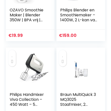
OZAVO Smoothie
Philips Blender en
Maker | Blender
Smoothiemaker –
350W | BPA vrij |
1400W, 2 L-kan van
600ml Tritan
Glas,
drinkfles
Receptenapp,
draagbaar | 4
Variabele Snelheid,
€
19.99
€
159.00
roestvrijstalen
ProBlend 6 3D
messen (wit)
(HR3655/00)
Philips Handmixer
Braun MultiQuick 3
Viva Collection –
MQ3025
450 Watt – 5
Staafmixer, 2
Snelheden – Turbo
Snelheden,