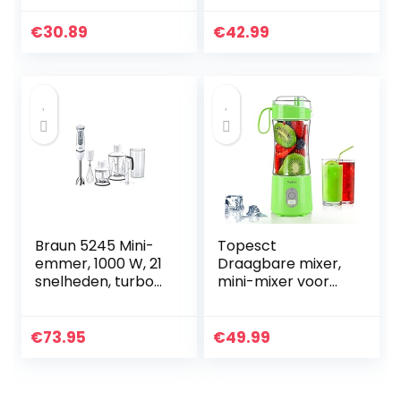
stand –
Spatcontrole,
Eenvoudige
Vaatwasmachineb
€
30.89
€
42.99
kloppermontage –
estendige
Kegelvormige
onderdelen, 350
klopper –
ml hakmolen,
Eenvoudige
garde en 600ml
ontgrendeling –
BPA-vrije plastic
Met
beker – Wit
kneedaccessoire –
HR3741/00
Braun 5245 Mini-
Topesct
emmer, 1000 W, 21
Draagbare mixer,
snelheden, turbo-
mini-mixer voor
functie,
smoothies en
spatbescherming,
shakes, 33 oz USB-
4 accessoires
sapcentrifuge
€
73.95
€
49.99
(garde, mini-
beker met
hakmolen 350 ml,
persoonlijke
blender 1,25 l,
fruitmixer…