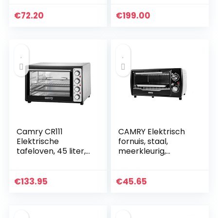
min Combi Grill
met Ebook
€
72.20
€
199.00
Receptenboek
Oven met…
Camry CR111
CAMRY Elektrisch
Elektrische
fornuis, staal,
tafeloven, 45 liter,
meerkleurig,
roestvrij staal,
eenheidsmaat
braadpan, timer,
temperatuurinstelli
€
133.95
€
45.65
ng, 2000 W