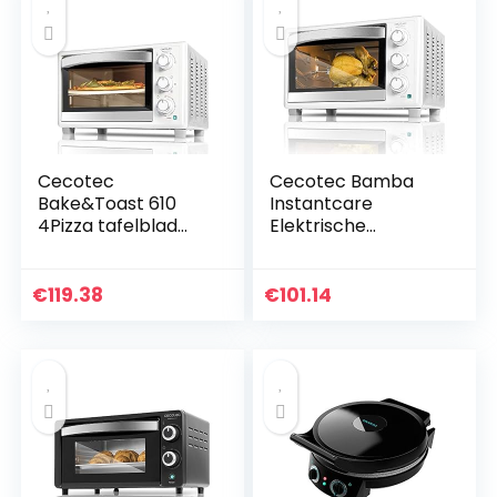
Cecotec
Cecotec Bamba
Bake&Toast 610
Instantcare
4Pizza tafelblad
Elektrische
convectieoven,
Straightening
1500 W, pizzasteen,
Borstel, 1100 Gladde
inhoud van 26 liter,
Borstel
€
119.38
€
101.14
uitgerust met
binnenverlichting
en deur met
dubbele beglazing