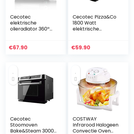
Cecotec
Cecotec Pizza&Co
elektrische
1800 Watt
olieradiator 360º
elektrische
Ready Warm 5600
pizzaoven, grill,
Space White 7
timer 30 min,
modules,
Rockstone coating,
€
67.90
€
59.90
energieverbruik,
instelbare
1500 W, 3
temperatuur, 180°
vermogensniveaus
opening met twee
…
platen
Cecotec
COSTWAY
Stoomoven
Infrarood Halogeen
Bake&Steam 3000
Convectie Oven