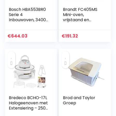
Bosch HBA553BR0
Brandt FC405MS
Serie 4
Mini-oven,
Inbouwoven, 3400
vrijstaand en
W, 71 l, roestvrij
compact, 2100 W,
staal
capaciteit 40 l,
multifunctioneel,
€
644.03
€
191.32
met 5 kookmodi,
gelijkmatig…
Bredeco BCHO-17L
Brod and Taylor
Halogeenoven met
Groep
Extensiering – 250
°C – Timer tot 60