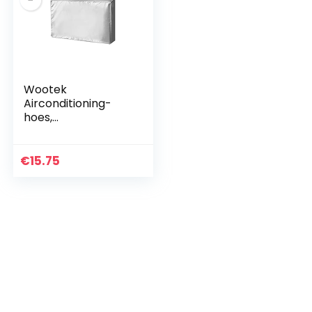
Wootek
Airconditioning-
hoes,
beschermhoes
voor
buitenairconditioni
€
15.75
ng,
stofbescherming,
sneeuwbeschermin
g, waterdicht…