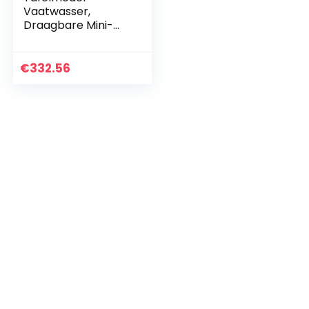
Vaatwasser,
Draagbare Mini-
Vaatwasser Uv-
Desinfectie-
Aanraakscherm
€
332.56
Op Hoge
Temperatuur,
Gemakkelijk Te
Drogen…