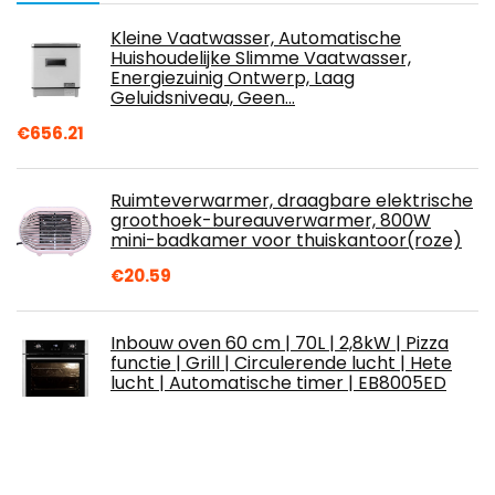
Kleine Vaatwasser, Automatische
Huishoudelijke Slimme Vaatwasser,
Energiezuinig Ontwerp, Laag
Geluidsniveau, Geen…
€
656.21
Ruimteverwarmer, draagbare elektrische
groothoek-bureauverwarmer, 800W
mini-badkamer voor thuiskantoor(roze)
€
20.59
Inbouw oven 60 cm | 70L | 2,8kW | Pizza
functie | Grill | Circulerende lucht | Hete
lucht | Automatische timer | EB8005ED
Zwart
€
299.99