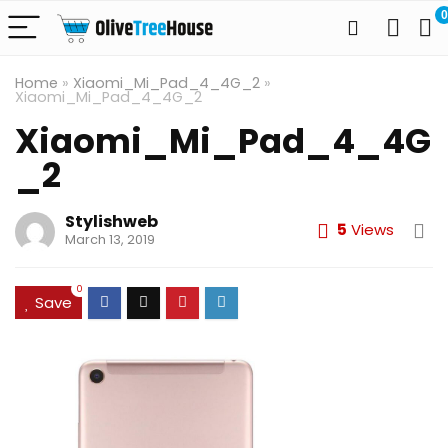
0
Home
»
Xiaomi_Mi_Pad_4_4G_2
»
Xiaomi_Mi_Pad_4_4G_2
Xiaomi_Mi_Pad_4_4G
_2
Stylishweb
5
Views
March 13, 2019
0
Save