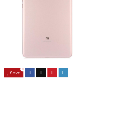
0
Save